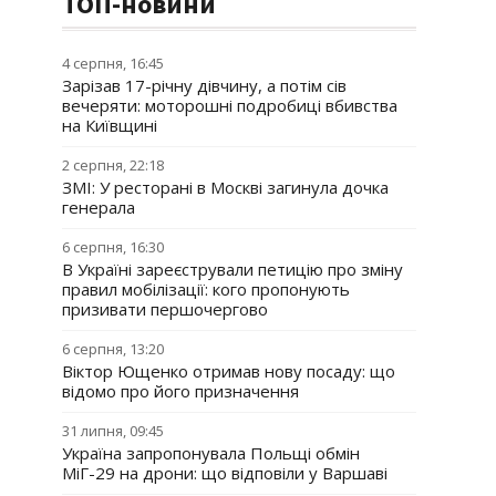
ТОП-новини
4 серпня, 16:45
Зарізав 17-річну дівчину, а потім сів
вечеряти: моторошні подробиці вбивства
на Київщині
2 серпня, 22:18
ЗМІ: У ресторані в Москві загинула дочка
генерала
6 серпня, 16:30
В Україні зареєстрували петицію про зміну
правил мобілізації: кого пропонують
призивати першочергово
6 серпня, 13:20
Віктор Ющенко отримав нову посаду: що
відомо про його призначення
31 липня, 09:45
Україна запропонувала Польщі обмін
МіГ-29 на дрони: що відповіли у Варшаві