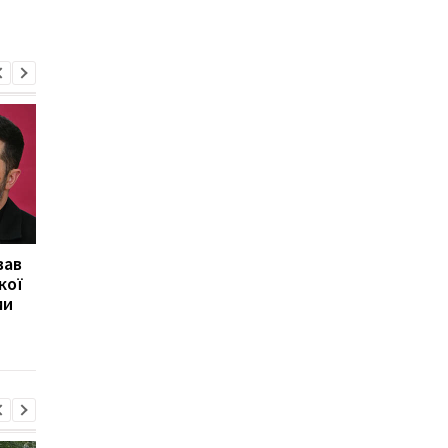
вав
Консульство України
Консульство України
кої
прокоментувало напад
прокоментувало нап
ми
у Гданську
у Гданську