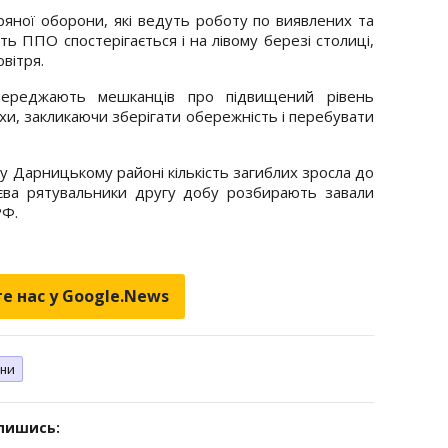
ряної оборони, які ведуть роботу по виявлених та
ть ППО спостерігається і на лівому березі столиці,
вітря.
переджають мешканців про підвищений рівень
хи, закликаючи зберігати обережність і перебувати
 у Дарницькому районі кількість загиблих зросла до
єва рятувальники другу добу розбирають завали
РФ.
е нас у Google.News
ни
дпишись: