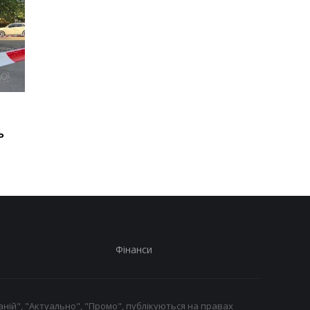
Росія прагне повторити
Росія прагне повтор
кризу 2022 року - Сибіга
кризу 2022 року - Сиб
ь
Фінанси
ній", "Актуально", "Промо", публікуються на правах