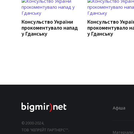
Консульство України
Консульство Украї
прокоментувало напад
прокоментувало н
у Гданську
у Гданську
Афіша
© 2000-2024,
ТОВ "КЕПРЕЙТ ПАРТНЕРС"".
Матеріали,