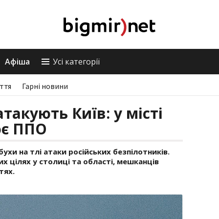
Афіша
Усі категорії
ття
Гарні новини
атакують Київ: у місті
ює ППО
бухи на тлі атаки російських безпілотників.
 цілях у столиці та області, мешканців
тях.