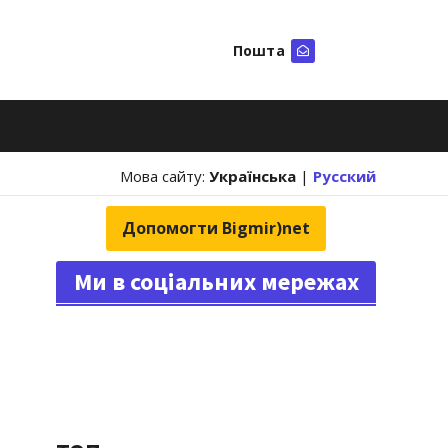
Пошта
Шукати
Мова сайту:
Українська
|
Русский
Допомогти Bigmir)net
Ми в соціальних мережах