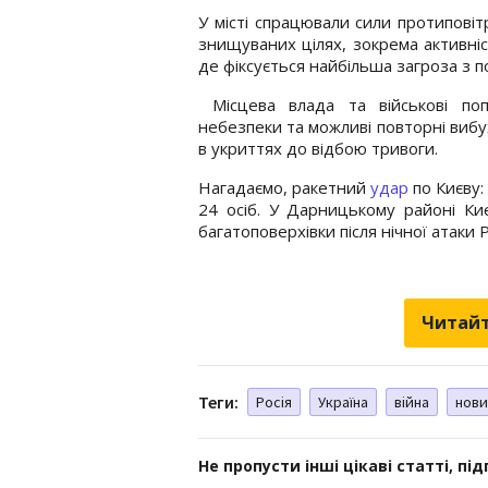
У місті спрацювали сили протиповіт
знищуваних цілях, зокрема активніс
де фіксується найбільша загроза з по
Місцева влада та військові по
небезпеки та можливі повторні вибу
в укриттях до відбою тривоги.
Нагадаємо, ракетний
удар
по Києву:
24 осіб. У Дарницькому районі Ки
багатоповерхівки після нічної атаки 
Читайт
Теги:
Росія
Україна
війна
нови
Не пропусти інші цікаві статті, пі