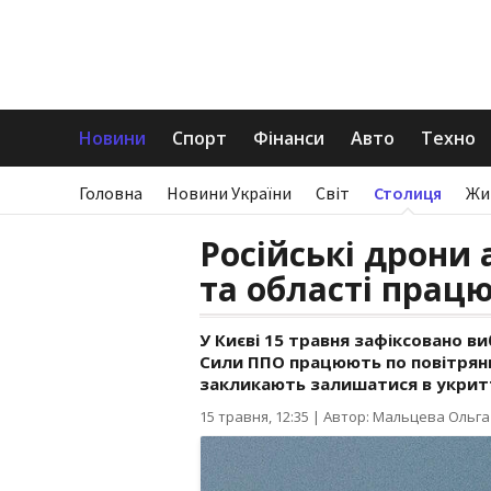
Новини
Спорт
Фінанси
Авто
Техно
Головна
Новини України
Світ
Столиця
Жи
Російські дрони 
та області прац
У Києві 15 травня зафіксовано ви
Сили ППО працюють по повітряних
закликають залишатися в укрит
15 травня, 12:35
|
Автор: Мальцева Ольга