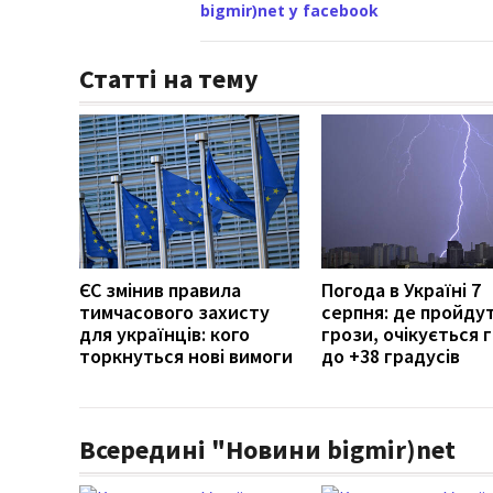
bigmir)net у facebook
Статті на тему
ЄС змінив правила
Погода в Україні 7
тимчасового захисту
серпня: де пройду
для українців: кого
грози, очікується г
торкнуться нові вимоги
до +38 градусів
Всередині "Новини bigmir)net