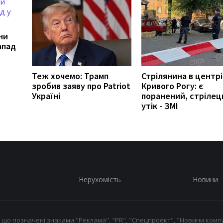
ни
апад
Теж хочемо: Трамп
Стрілянина в центрі
зробив заяву про Patriot
Кривого Рогу: є
Україні
поранений, стрілец
утік - ЗМІ
Нерухомість
Новини
 що позначені знаками "Реклама", "PR", "Спецпроект", "Новини компа