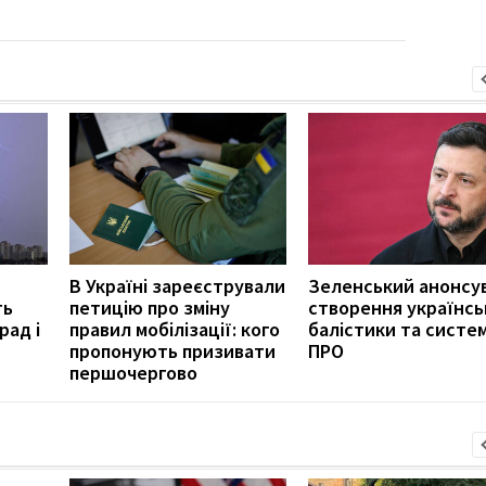
В Україні зареєстрували
Зеленський анонсу
ть
петицію про зміну
створення українсь
рад і
правил мобілізації: кого
балістики та систе
пропонують призивати
ПРО
першочергово