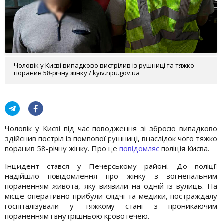
Чоловік у Києві випадково вистрілив із рушниці та тяжко
поранив 58-річну жінку / kyiv.npu.gov.ua
Чоловік у Києві під час поводження зі зброєю випадково
здійснив постріл із помпової рушниці, внаслідок чого тяжко
поранив 58-річну жінку. Про це
повідомляє
поліція Києва.
Інцидент стався у Печерському районі. До поліції
надійшло повідомлення про жінку з вогнепальним
пораненням живота, яку виявили на одній із вулиць. На
місце оперативно прибули слідчі та медики, постраждалу
госпіталізували у тяжкому стані з проникаючим
пораненням і внутрішньою кровотечею.