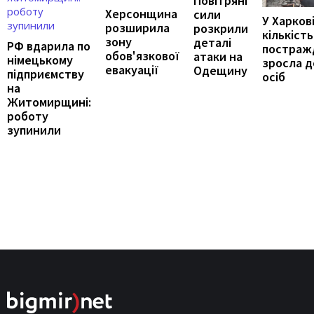
Повітряні
Херсонщина
сили
У Харков
розширила
розкрили
кількість
зону
деталі
РФ вдарила по
постраж
обов'язкової
атаки на
німецькому
зросла д
евакуації
Одещину
підприємству
осіб
на
Житомирщині:
роботу
зупинили