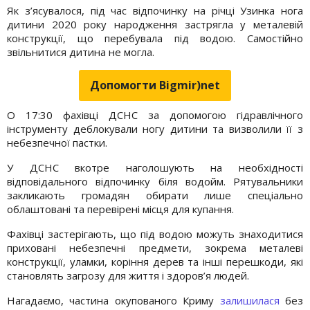
Як з’ясувалося, під час відпочинку на річці Узинка нога
дитини 2020 року народження застрягла у металевій
конструкції, що перебувала під водою. Самостійно
звільнитися дитина не могла.
Допомогти Bigmir)net
О 17:30 фахівці ДСНС за допомогою гідравлічного
інструменту деблокували ногу дитини та визволили її з
небезпечної пастки.
У ДСНС вкотре наголошують на необхідності
відповідального відпочинку біля водойм. Рятувальники
закликають громадян обирати лише спеціально
облаштовані та перевірені місця для купання.
Фахівці застерігають, що під водою можуть знаходитися
приховані небезпечні предмети, зокрема металеві
конструкції, уламки, коріння дерев та інші перешкоди, які
становлять загрозу для життя і здоров’я людей.
Нагадаємо, частина окупованого Криму
залишилася
без