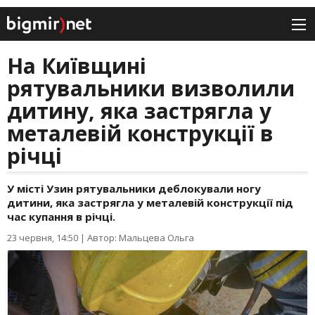
На Київщині
рятувальники визволили
дитину, яка застрягла у
металевій конструкції в
річці
У місті Узин рятувальники деблокували ногу
дитини, яка застрягла у металевій конструкції під
час купання в річці.
23 червня, 14:50
|
Автор: Мальцева Ольга