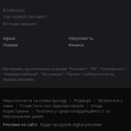
© 2000-2024,
ТОВ "КЕПРЕЙТ ПАРТНЕРС"".
Всі права захищені.
Афіша
Нерухомість
Новини
Фінанси
Матеріали, що позначені знаками "Реклама", "PR", "Спецпроект",
"Новини компаній", "Актуально", "Промо", публікуються на
правах реклами.
Наші контакти та схема проїзду
|
Редакція
|
Зв'язатися з
нами
|
Розмістити свої відеоматеріали
|
Угода
Користувача
|
Політика у сфері конфіденційності та
персональних даних
Реклама на сайті:
Відділ продажів digital реклами