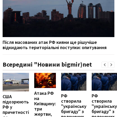
Після масованих атак РФ кияни ще рішучіше
відкидають територіальні поступки: опитування
Всередині "Новини bigmir)net
Атака РФ
РФ
РФ
США
на
створила
створила
підозрюють
Київщину:
"українську
"українську
РФ у
три
бригаду" з
бригаду" з
причетності
жертви,
полонених
полонених