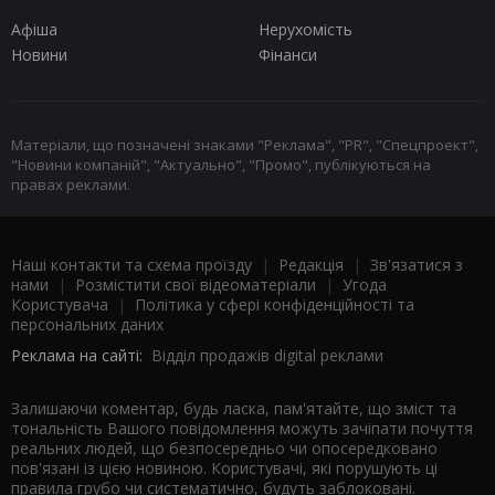
Афіша
Нерухомість
Новини
Фінанси
Матеріали, що позначені знаками "Реклама", "PR", "Спецпроект",
"Новини компаній", "Актуально", "Промо", публікуються на
правах реклами.
Наші контакти та схема проїзду
|
Редакція
|
Зв'язатися з
нами
|
Розмістити свої відеоматеріали
|
Угода
Користувача
|
Політика у сфері конфіденційності та
персональних даних
Реклама на сайті:
Відділ продажів digital реклами
Залишаючи коментар, будь ласка, пам'ятайте, що зміст та
тональність Вашого повідомлення можуть зачіпати почуття
реальних людей, що безпосередньо чи опосередковано
пов'язані із цією новиною. Користувачі, які порушують ці
правила грубо чи систематично, будуть заблоковані.