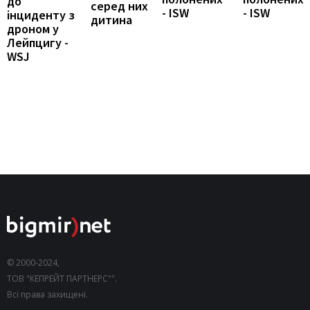
до
серед них
- ISW
- ISW
інциденту з
дитина
дроном у
Лейпцигу -
WSJ
© 2000-2024,
ТОВ "КЕПРЕЙТ ПАРТНЕРС"".
Всі права захищені.