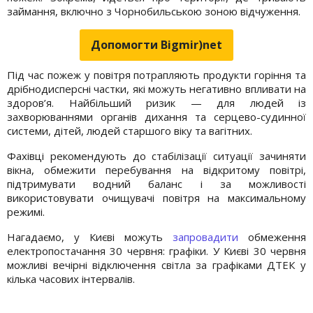
займання, включно з Чорнобильською зоною відчуження.
Допомогти Bigmir)net
Під час пожеж у повітря потрапляють продукти горіння та
дрібнодисперсні частки, які можуть негативно впливати на
здоров’я. Найбільший ризик — для людей із
захворюваннями органів дихання та серцево-судинної
системи, дітей, людей старшого віку та вагітних.
Фахівці рекомендують до стабілізації ситуації зачиняти
вікна, обмежити перебування на відкритому повітрі,
підтримувати водний баланс і за можливості
використовувати очищувачі повітря на максимальному
режимі.
Нагадаємо, у Києві можуть
запровадити
обмеження
електропостачання 30 червня: графіки. У Києві 30 червня
можливі вечірні відключення світла за графіками ДТЕК у
кілька часових інтервалів.