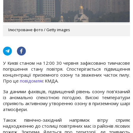
Ілюстроване фото / Getty images
У Києві станом на 12:00 30 червня зафіксовано тимчасове
погіршення стану повітря. Спостерігається підвищення
концентрації приземного озону та зважених часток пилу.
Про це
повідомляє
КМДА.
За даними фахівців, підвищений рівень озону пов’язаний
із аномально спекотною погодою. Високі температури
сприяють активному утворенню озону в приземному шарі
атмосфери.
Також північно-західний напрямок вітру сприяє
надходженню до столиці повітряних мас із районів лісових
пожеж. Зокрема, йдеться про території, де тривають