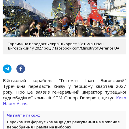
Туреччина передасть Україні корвет "Гетьман Іван
Виговський" у 2027 році / facebook.com/MinistryofDefence.UA
Військовий корабель "Гетьман Іван Виговський"
Туреччина передасть Києву у першому кварталі 2027
року. Про це заявив генеральний директор турецької
суднобудівної компанії STM Озгюр Гюлерюз, цитує
Kırım
Haber Ajans
.
Читайте також:
Єврокомісія формує команду для реагування на можливе
переобрання Трампа на виборах