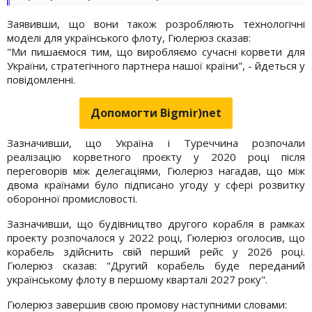
Заявивши, що вони також розробляють технологічні
моделі для українського флоту, Гюлерюз сказав:
"Ми пишаємося тим, що виробляємо сучасні корвети для
України, стратегічного партнера нашої країни", - йдеться у
повідомленні.
Допомогти Bigmir)net
Зазначивши, що Україна і Туреччина розпочали
реалізацію корветного проєкту у 2020 році після
переговорів між делегаціями, Гюлерюз нагадав, що між
двома країнами було підписано угоду у сфері розвитку
оборонної промисловості.
Зазначивши, що будівництво другого корабля в рамках
проекту розпочалося у 2022 році, Гюлерюз оголосив, що
корабель здійснить свій перший рейс у 2026 році.
Гюлерюз сказав: "Другий корабель буде переданий
українському флоту в першому кварталі 2027 року".
Гюлерюз завершив свою промову наступними словами: