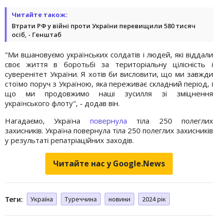
Читайте також:
Втрати РФ у війні проти України перевищили 580 тисяч
осіб, - Генштаб
"Ми вшановуємо українських солдатів і людей, які віддали
своє життя в боротьбі за територіальну цілісність і
суверенітет України. Я хотів би висловити, що ми завжди
стоїмо поруч з Україною, яка переживає складний період, і
що ми продовжимо наші зусилля зі зміцнення
українського флоту", - додав він.
Нагадаємо, Україна
повернула
тіла 250 полеглих
захисників. Україна повернула тіла 250 полеглих захисників
у результаті репатріаційних заходів.
Читайте нас у Google.News
Теги:
Україна
Туреччина
новини
2024 рік