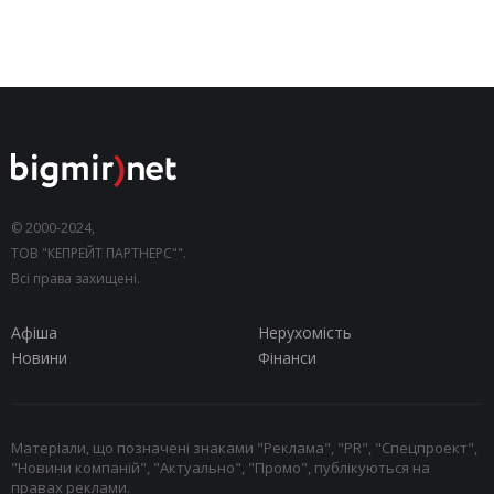
© 2000-2024,
ТОВ "КЕПРЕЙТ ПАРТНЕРС"".
Всі права захищені.
Афіша
Нерухомість
Новини
Фінанси
Матеріали, що позначені знаками "Реклама", "PR", "Спецпроект",
"Новини компаній", "Актуально", "Промо", публікуються на
правах реклами.