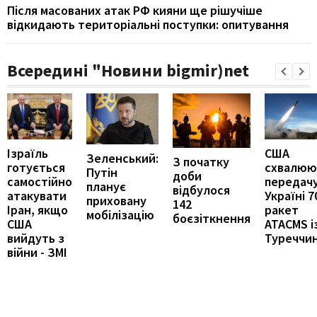
Після масованих атак РФ кияни ще рішучіше
відкидають територіальні поступки: опитування
Всередині "Новини bigmir)net
Ізраїль
США
Зеленський:
З початку
готується
схвалюю
Путін
доби
самостійно
передач
планує
відбулося
атакувати
Україні 7
приховану
142
Іран, якщо
ракет
мобілізацію
боєзіткнення
США
ATACMS і
вийдуть з
Туреччи
війни - ЗМІ