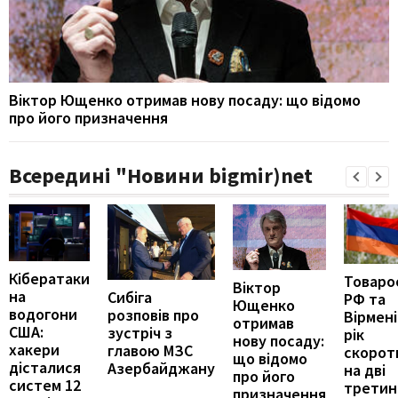
Віктор Ющенко отримав нову посаду: що відомо
про його призначення
Всередині "Новини bigmir)net
Кібератаки
Товаро
Віктор
на
Сибіга
РФ та
Ющенко
водогони
розповів про
Вірмені
отримав
США:
зустріч з
рік
нову посаду:
хакери
главою МЗС
скорот
що відомо
дісталися
Азербайджану
на дві
про його
систем 12
третин
призначення