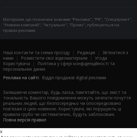
Матеріали, що позначені знаками "Реклама", "PR", "Спецпроект",
"Новини компаній", "Актуально", "Промо", публікуються на
правах реклами.
Наші контакти та схема проїзду
|
Редакція
|
Зв'язатися з
нами
|
Розмістити свої відеоматеріали
|
Угода
Користувача
|
Політика у сфері конфіденційності та
персональних даних
Реклама на сайті:
Відділ продажів digital реклами
Залишаючи коментар, будь ласка, пам'ятайте, що зміст та
тональність Вашого повідомлення можуть зачіпати почуття
реальних людей, що безпосередньо чи опосередковано
пов'язані із цією новиною. Користувачі, які порушують ці
правила грубо чи систематично, будуть заблоковані.
Повна версія правил
x