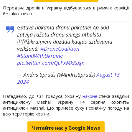
Передача дронів в Україну відбувається в рамках коаліції
безпілотників.
Gatava nākamā dronu pakotne! Ap 500
Latvijā ražotu dronu sniegs atbalstu
🇺🇦ukraiņiem dažādu kaujas uzdevumu
veikšanā.
#DroneCoalition
#StandWithUkraine
pic.twitter.com/QLPxMkKugn
— Andris Spruds (@AndrisSpruds)
August 13,
2024
Нагадаємо, до +31 градуса: Україну
накриє
спека завдяки
антициклону Mashal. Україну 14 серпня охопить
антициклон Mashal, що принесе суху і сонячну погоду на
всю територію країни.
Читайте нас у Google.News