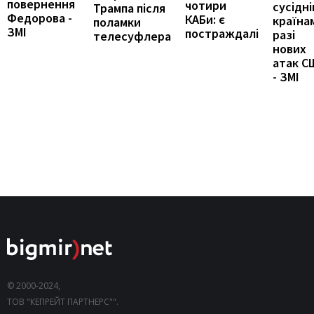
повернення
чотири
сусідні
Трампа після
Федорова -
КАБи: є
країна
поламки
ЗМІ
постраждалі
разі
телесуфлера
нових
атак С
- ЗМІ
© 2000-2024,
ТОВ "КЕПРЕЙТ ПАРТНЕРС"".