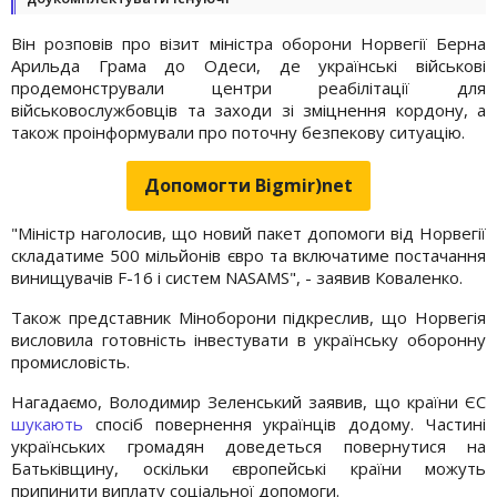
Він розповів про візит міністра оборони Норвегії Берна
Арильда Грама до Одеси, де українські військові
продемонстрували центри реабілітації для
військовослужбовців та заходи зі зміцнення кордону, а
також проінформували про поточну безпекову ситуацію.
Допомогти Bigmir)net
"Міністр наголосив, що новий пакет допомоги від Норвегії
складатиме 500 мільйонів євро та включатиме постачання
винищувачів F-16 і систем NASAMS", - заявив Коваленко.
Також представник Міноборони підкреслив, що Норвегія
висловила готовність інвестувати в українську оборонну
промисловість.
Нагадаємо, Володимир Зеленський заявив, що країни ЄС
шукають
спосіб повернення українців додому. Частині
українських громадян доведеться повернутися на
Батьківщину, оскільки європейські країни можуть
припинити виплату соціальної допомоги.