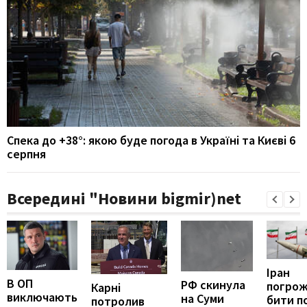
Спека до +38°: якою буде погода в Україні та Києві 6
серпня
Всередині "Новини bigmir)net
Іран
В ОП
РФ скинула
погро
Карні
виключають
на Суми
бити п
потролив