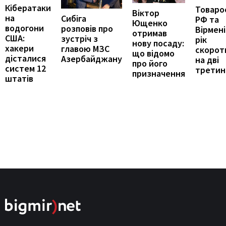
Кібератаки
Товаро
Віктор
на
Сибіга
РФ та
Ющенко
водогони
розповів про
Вірмені
отримав
США:
зустріч з
рік
нову посаду:
хакери
главою МЗС
скорот
що відомо
дісталися
Азербайджану
на дві
про його
систем 12
третин
призначення
штатів