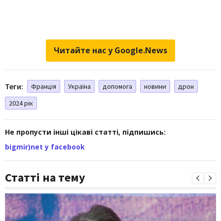
Читайте нас у Google.News
Теги:
Франція
Україна
допомога
новини
дрон
2024 рік
Не пропусти інші цікаві статті, підпишись:
bigmir)net у facebook
Статті на тему