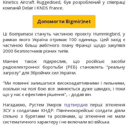
Kinetics Aircraft Ruggedised, був розроблений у співпраці
компаній Delair і KNDS France.
Допомогти Bigmir)net
Ці боєприпаси стануть частиною проєкту Hummingbird, у
рамках якого Україна отримає 100 одиниць. Цей захід є
частиною більш амбітного плану Франції щодо закупівлі
2000 безпілотників різних типів.
Манчіні також підкреслив, що російські засоби
радіоелектронної боротьби (РЕБ) становлять "реальну
загрозу" для Збройних сил України.
"Ми повинні залишатися високоадаптивними і пильними,
оскільки на полі бою все змінюється дуже швидко, і поки
що у нас є ефективні рішення", - додав він.
Нагадаємо, Рустем Умєров
підтвердив
перші зіткнення
ЗСУ з солдатами КНДР. Північнокорейські солдати діяли
спільно з бурятами та росіянами, ці зіткнення не мали
систематичного характеру і не включали всі війська.