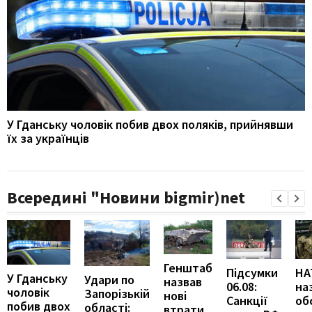
У Гданську чоловік побив двох поляків, прийнявши
їх за українців
Всередині "Новини bigmir)net
Генштаб
Підсумки
НА
У Гданську
Удари по
назвав
06.08:
на
чоловік
Запорізькій
нові
Санкції
об
побив двох
області:
втрати