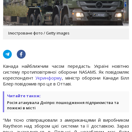
Ілюстроване фото / Getty images
Канада найближчим часом передасть Україні новітню
систему протиповітряної оборони NASAMS. Як повідомляє
кореспондент
Укринформу
, міністр оборони Канади Білл
Блер повідомив про це в Оттаві.
Читайте також:
Росія атакувала Дніпро: пошкодження підприємства та
пожежі в місті
“Ми тісно співпрацювали з американцями й виробником
Raytheon над збором цієї системи та її доставкою. Зараз
вона знаходиться в Польщі й незабаром має бути