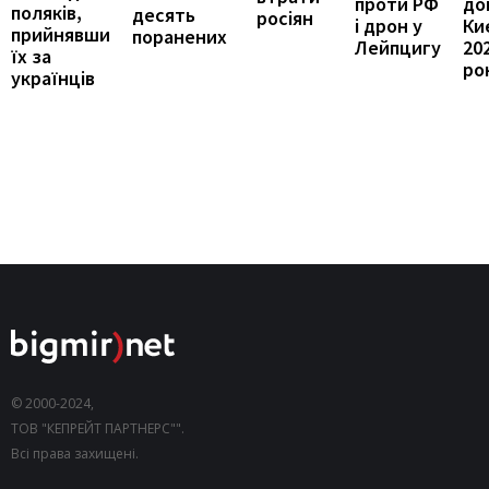
проти РФ
до
поляків,
десять
росіян
і дрон у
Ки
прийнявши
поранених
Лейпцигу
20
їх за
ро
українців
© 2000-2024,
ТОВ "КЕПРЕЙТ ПАРТНЕРС"".
Всі права захищені.