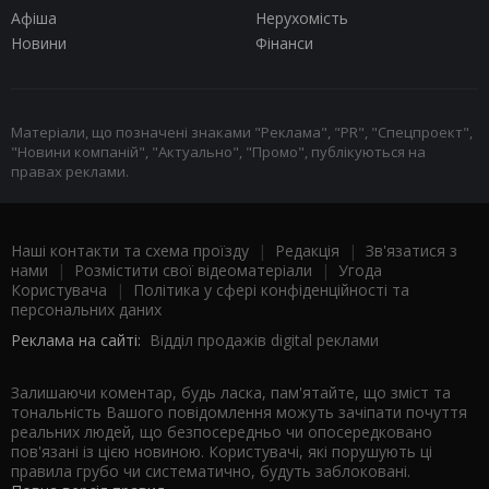
Афіша
Нерухомість
Новини
Фінанси
Матеріали, що позначені знаками "Реклама", "PR", "Спецпроект",
"Новини компаній", "Актуально", "Промо", публікуються на
правах реклами.
Наші контакти та схема проїзду
|
Редакція
|
Зв'язатися з
нами
|
Розмістити свої відеоматеріали
|
Угода
Користувача
|
Політика у сфері конфіденційності та
персональних даних
Реклама на сайті:
Відділ продажів digital реклами
Залишаючи коментар, будь ласка, пам'ятайте, що зміст та
тональність Вашого повідомлення можуть зачіпати почуття
реальних людей, що безпосередньо чи опосередковано
пов'язані із цією новиною. Користувачі, які порушують ці
правила грубо чи систематично, будуть заблоковані.