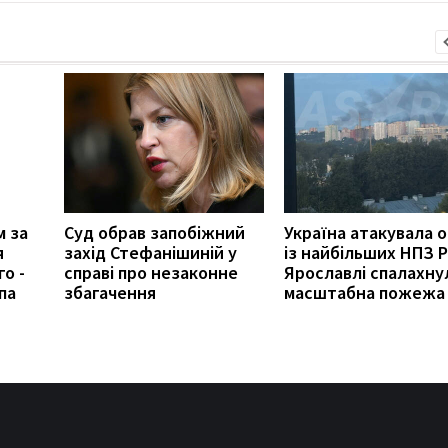
м за
Суд обрав запобіжний
Україна атакувала 
я
захід Стефанішиній у
із найбільших НПЗ Р
о -
справі про незаконне
Ярославлі спалахну
па
збагачення
масштабна пожежа