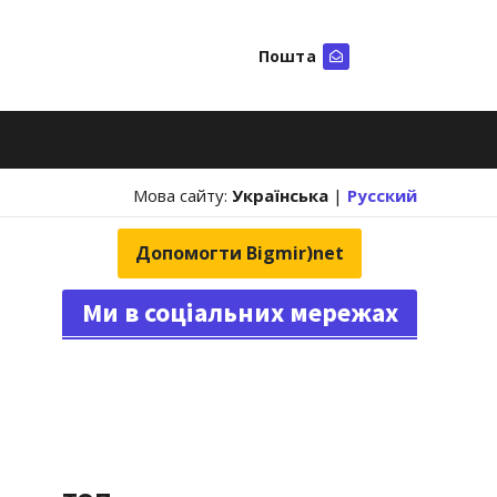
Пошта
Шукати
Мова сайту:
Українська
|
Русский
Допомогти Bigmir)net
Ми в соціальних мережах