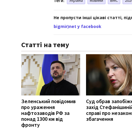
Теги:
Україна
новини
ВМС
202
Не пропусти інші цікаві статті, пі
bigmir)net у facebook
Статті на тему
Зеленський повідомив
Суд обрав запобіж
про ураження
захід Стефанішиній
нафтозаводів РФ за
справі про незако
понад 1300 км від
збагачення
фронту