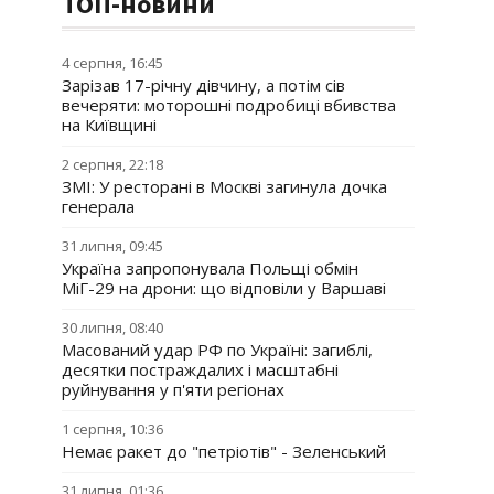
ТОП-новини
4 серпня, 16:45
Зарізав 17-річну дівчину, а потім сів
вечеряти: моторошні подробиці вбивства
на Київщині
2 серпня, 22:18
ЗМІ: У ресторані в Москві загинула дочка
генерала
31 липня, 09:45
Україна запропонувала Польщі обмін
МіГ-29 на дрони: що відповіли у Варшаві
30 липня, 08:40
Масований удар РФ по Україні: загиблі,
десятки постраждалих і масштабні
руйнування у п'яти регіонах
1 серпня, 10:36
Немає ракет до "петріотів" - Зеленський
31 липня, 01:36