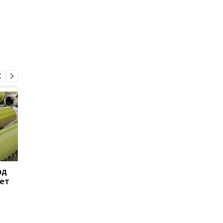
ад
Трамп жорстко
ЗПЕК стала лідером 
кет
розкритикував Хегсета
темпами зростання
через нестачу ракет, —
імпорту дизпального
WP
Консалтингова група
и
«А-95»