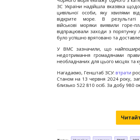
ЗС України надійшла вказівка щод
цивільної особи, яку хвилями ві
відкрите море. В результаті
військові моряки виявили горе-п
відпрацювали заходи з порятунку 
було успішно врятовано та доставлен
У ВМС зазначили, що найпошире
недотримання громадянами прави
необладнаних для цього місцях та к
Нагадаємо, Генштаб ЗСУ:
втрати
рос
Станом на 13 червня 2024 року, заг
близько 522 810 осіб. За добу 980 о
Читайт