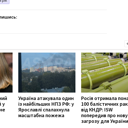
4 рік
дпишись:
ний
Україна атакувала один
Росія отримала пон
 у
із найбільших НПЗ РФ: у
100 балістичних ра
нне
Ярославлі спалахнула
від КНДР: ISW
масштабна пожежа
попередив про нову
загрозу для Україн