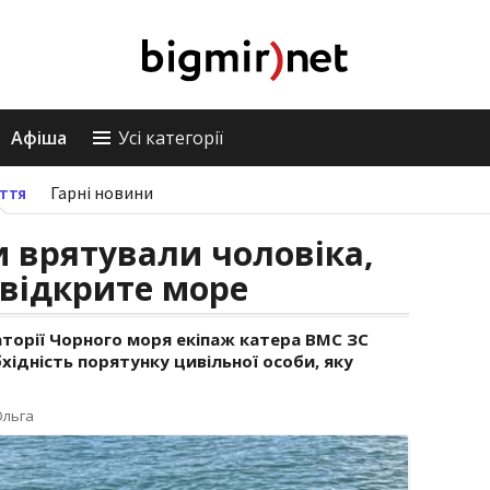
Афіша
Усі категорії
ття
Гарні новини
и врятували чоловіка,
 відкрите море
аторії Чорного моря екіпаж катера ВМС ЗС
хідність порятунку цивільної особи, яку
Ольга