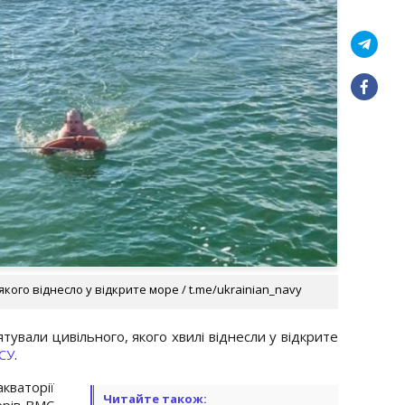
якого віднесло у відкрите море / t.me/ukrainian_navy
тували цивільного, якого хвилі віднесли у відкрите
СУ
.
ваторії
Читайте також:
ерів ВМС