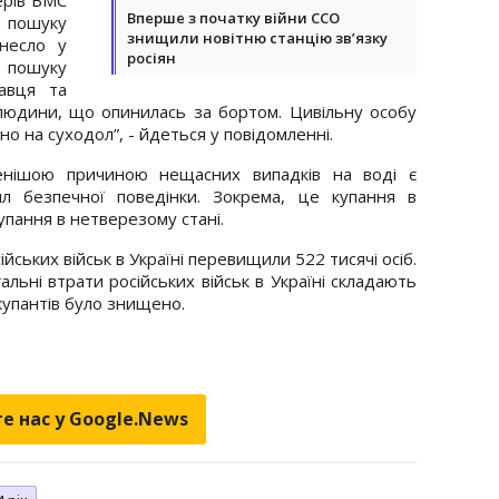
Вперше з початку війни ССО
о пошуку
знищили новітню станцію зв’язку
днесло у
росіян
 пошуку
лавця та
людини, що опинилась за бортом. Цивільну особу
о на суходол”, - йдеться у повідомленні.
нішою причиною нещасних випадків на воді є
л безпечної поведінки. Зокрема, це купання в
упання в нетверезому стані.
ійських військ в Україні перевищили 522 тисячі осіб.
альні втрати російських військ в Україні складають
купантів було знищено.
е нас у Google.News