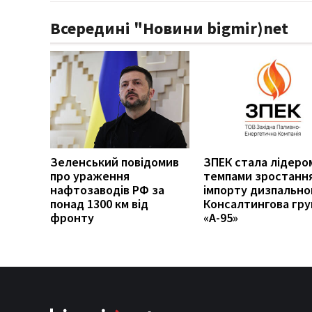
Всередині "Новини bigmir)net
Зеленський повідомив
ЗПЕК стала лідеро
про ураження
темпами зростанн
нафтозаводів РФ за
імпорту дизпальног
понад 1300 км від
Консалтингова гру
фронту
«А-95»