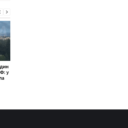
один
Росія отримала понад
Трамп жорстко
Ф: у
100 балістичних ракет
розкритикував Хегс
ла
від КНДР: ISW
через нестачу ракет
попередив про нову
WP
загрозу для України