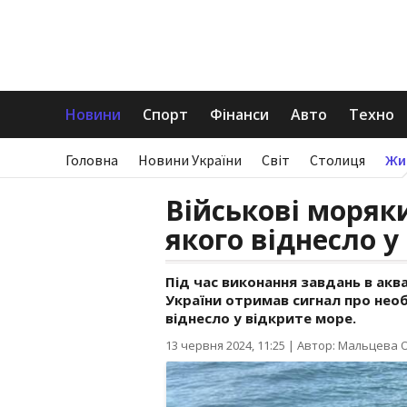
Новини
Спорт
Фінанси
Авто
Техно
Головна
Новини України
Світ
Столиця
Жи
Військові моряк
якого віднесло у
Під час виконання завдань в акв
України отримав сигнал про необ
віднесло у відкрите море.
13 червня 2024, 11:25
|
Автор: Мальцева 