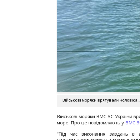
Військові моряки врятували чоловіка, 
Військові моряки ВМС ЗС України вря
море. Про це повідомляють у
ВМС З
“Під час виконання завдань в ак
Чорного моря екіпажу одного з кат