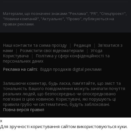
Матеріали, що позначені знаками "Реклама", "PR", "Спецпроект",
"Новини компаній", "Актуально", "Промо", публікуються на
правах реклами.
Наші контакти та схема проїзду
|
Редакція
|
Зв'язатися з
нами
|
Розмістити свої відеоматеріали
|
Угода
Користувача
|
Політика у сфері конфіденційності та
персональних даних
Реклама на сайті:
Відділ продажів digital реклами
Залишаючи коментар, будь ласка, пам'ятайте, що зміст та
тональність Вашого повідомлення можуть зачіпати почуття
реальних людей, що безпосередньо чи опосередковано
пов'язані із цією новиною. Користувачі, які порушують ці
правила грубо чи систематично, будуть заблоковані.
Повна версія правил
x
Для зручності користування сайтом використовуються куки.