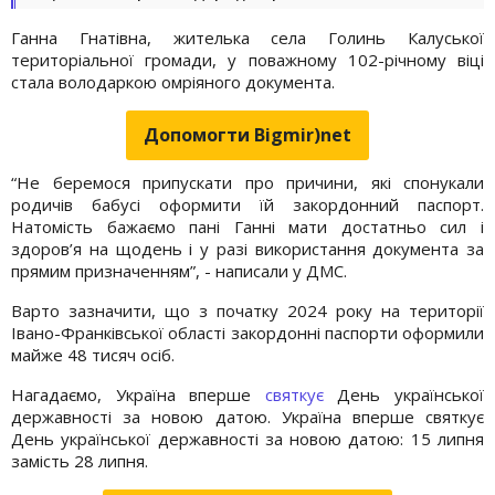
Ганна Гнатівна, жителька села Голинь Калуської
територіальної громади, у поважному 102-річному віці
стала володаркою омріяного документа.
Допомогти Bigmir)net
“Не беремося припускати про причини, які спонукали
родичів бабусі оформити їй закордонний паспорт.
Натомість бажаємо пані Ганні мати достатньо сил і
здоров’я на щодень і у разі використання документа за
прямим призначенням”, - написали у ДМС.
Варто зазначити, що з початку 2024 року на території
Івано-Франківської області закордонні паспорти оформили
майже 48 тисяч осіб.
Нагадаємо, Україна вперше
святкує
День української
державності за новою датою. Україна вперше святкує
День української державності за новою датою: 15 липня
замість 28 липня.