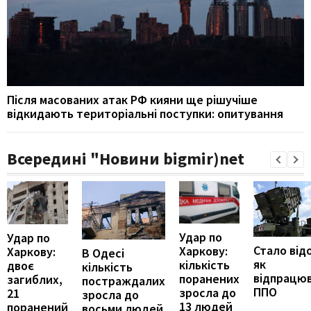
Після масованих атак РФ кияни ще рішучіше
відкидають територіальні поступки: опитування
Всередині "Новини bigmir)net
Удар по
Удар по
Стало від
Харкову:
Харкову:
В Одесі
як
кількість
двоє
кількість
відпрацю
поранених
загиблих,
постраждалих
ППО
зросла до
21
зросла до
13 людей
поранений
восьми людей