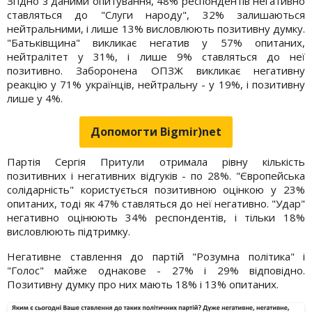
Згідно з даними опитування, 48% респондентів негативно
ставляться до "Слуги народу", 32% залишаються
нейтральними, і лише 13% висловлюють позитивну думку.
"Батьківщина" викликає негатив у 57% опитаних,
нейтралітет у 31%, і лише 9% ставляться до неї
позитивно. Заборонена ОПЗЖ викликає негативну
реакцію у 71% українців, нейтральну - у 19%, і позитивну
лише у 4%.
Допомогти Bigmir)net
Партія Сергія Притули отримала рівну кількість
позитивних і негативних відгуків - по 28%. "Європейська
солідарність" користується позитивною оцінкою у 23%
опитаних, тоді як 47% ставляться до неї негативно. "Удар"
негативно оцінюють 34% респондентів, і тільки 18%
висловлюють підтримку.
Негативне ставлення до партій "Розумна політика" і
"Голос" майже однакове - 27% і 29% відповідно.
Позитивну думку про них мають 18% і 13% опитаних.