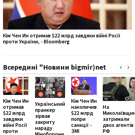
Кім Чен Ин отримав $22 млрд завдяки війні Росії
проти України, - Bloomberg
Всередині "Новини bigmir)net
Кім Чен Ин
Кім Чен Ин
Український
накопичив
На
отримав
пранкер
$22 млрд
Миколаївщин
$22 млрд
зірвав
попри
затримали
завдяки
закриту
санкції -
двох агентів
війні Росії
нараду
ЗМІ
РФ
проти
Міноборони