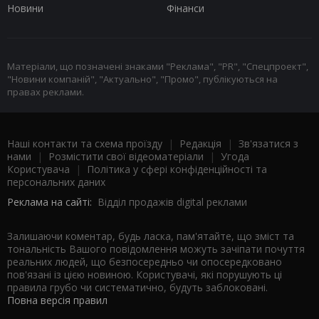
Новини
Фінанси
Матеріали, що позначені знаками "Реклама", "PR", "Спецпроект",
"Новини компаній", "Актуально", "Промо", публікуються на
правах реклами.
Наші контакти та схема проїзду
|
Редакція
|
Зв'язатися з
нами
|
Розмістити свої відеоматеріали
|
Угода
Користувача
|
Політика у сфері конфіденційності та
персональних даних
Реклама на сайті:
Відділ продажів digital реклами
Залишаючи коментар, будь ласка, пам'ятайте, що зміст та
тональність Вашого повідомлення можуть зачіпати почуття
реальних людей, що безпосередньо чи опосередковано
пов'язані із цією новиною. Користувачі, які порушують ці
правила грубо чи систематично, будуть заблоковані.
Повна версія правил