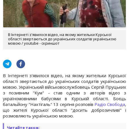
В Інтернеті з'явилося відео, на якому жительки Курської
області звертаються до українських солдатів українською
мовою / youtube - скриншот
В Інтернеті з'явилося відео, на якому жительки Курської
області звертаються до українських солдатів українською
мовою. Український військовослужбовець Сергій Пруцьких
з позивним "Кум" - став одним з авторів відео з
україномовними бабусями в Курській області. Боєць
батальйону "Нахтігаль" 13 серпня розповів
Радіо Свобода
,
що жителі Курської області "досить доброзичливі" і
розмовляють українською мовою.
Читайте також: