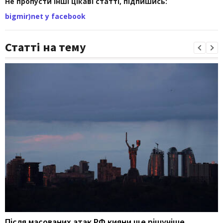
Не пропусти інші цікаві статті, підпишись:
bigmir)net у facebook
Статті на тему
Після масованих атак РФ кияни ще рішучіше