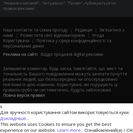
"Новини компаній", "Актуально", "Промо", публікуються на
правах реклами.
Наші контакти та схема проїзду
|
Редакція
|
Зв'язатися з
нами
|
Розмістити свої відеоматеріали
|
Угода
Користувача
|
Політика у сфері конфіденційності та
персональних даних
Реклама на сайті:
Відділ продажів digital реклами
Залишаючи коментар, будь ласка, пам'ятайте, що зміст та
тональність Вашого повідомлення можуть зачіпати почуття
реальних людей, що безпосередньо чи опосередковано
пов'язані із цією новиною. Користувачі, які порушують ці
правила грубо чи систематично, будуть заблоковані.
Повна версія правил
x
Для зручності користування сайтом використовуються куки.
Докладніше...
This website uses Cookies to ensure you get the best
experience on our website.
Learn more...
Ознайомлений(а) / OK