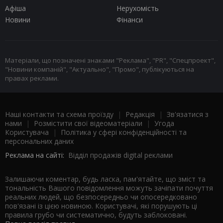
Афіша
Нерухомість
Новини
Фінанси
Матеріали, що позначені знаками "Реклама", "PR", "Спецпроект",
"Новини компаній", "Актуально", "Промо", публікуються на
правах реклами.
Наші контакти та схема проїзду
|
Редакція
|
Зв'язатися з
нами
|
Розмістити свої відеоматеріали
|
Угода
Користувача
|
Політика у сфері конфіденційності та
персональних даних
Реклама на сайті:
Відділ продажів digital реклами
Залишаючи коментар, будь ласка, пам'ятайте, що зміст та
тональність Вашого повідомлення можуть зачіпати почуття
реальних людей, що безпосередньо чи опосередковано
пов'язані із цією новиною. Користувачі, які порушують ці
правила грубо чи систематично, будуть заблоковані.