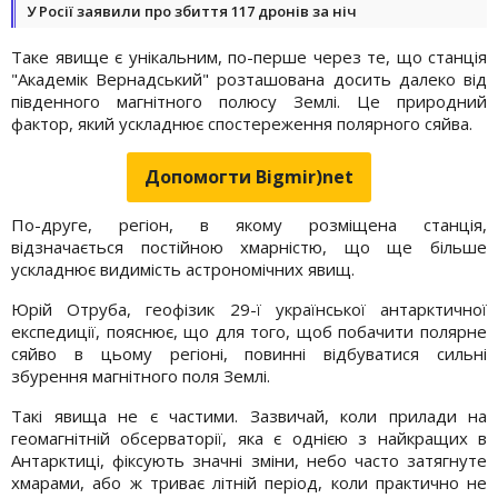
У Росії заявили про збиття 117 дронів за ніч
Таке явище є унікальним, по-перше через те, що станція
"Академік Вернадський" розташована досить далеко від
південного магнітного полюсу Землі. Це природний
фактор, який ускладнює спостереження полярного сяйва.
Допомогти Bigmir)net
По-друге, регіон, в якому розміщена станція,
відзначається постійною хмарністю, що ще більше
ускладнює видимість астрономічних явищ.
Юрій Отруба, геофізик 29-ї української антарктичної
експедиції, пояснює, що для того, щоб побачити полярне
сяйво в цьому регіоні, повинні відбуватися сильні
збурення магнітного поля Землі.
Такі явища не є частими. Зазвичай, коли прилади на
геомагнітній обсерваторії, яка є однією з найкращих в
Антарктиці, фіксують значні зміни, небо часто затягнуте
хмарами, або ж триває літній період, коли практично не