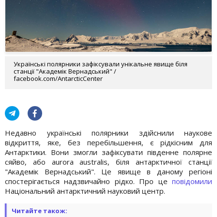
Українські полярники зафіксували унікальне явище біля
станції "Академік Вернадський" /
facebook.com/AntarcticCenter
Недавно українські полярники здійснили наукове
відкриття, яке, без перебільшення, є рідкісним для
Антарктики. Вони змогли зафіксувати південне полярне
сяйво, або aurora australis, біля антарктичної станції
"Академік Вернадський". Це явище в даному регіоні
спостерігається надзвичайно рідко. Про це
повідомили
Національний антарктичний науковий центр.
Читайте також: