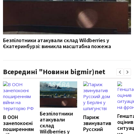
Безпілотники атакували склад Wildberries у
Єкатеринбурзі: виникла масштабна пожежа
Всередині "Новини bigmir)net
Безпілотники
Геншт
В ООН
Париж
атакували
оцінив
занепокоєні
звинуватив
склад
ситуа
поширенням
Русский
Wildberries у
на