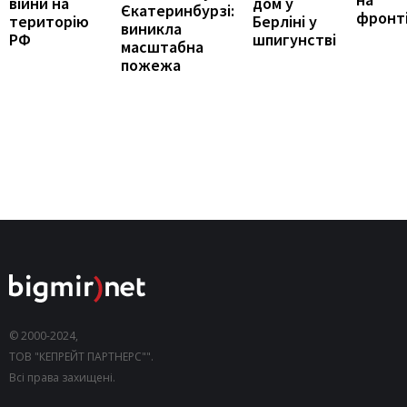
війни на
дом у
Єкатеринбурзі:
фронт
територію
Берліні у
виникла
РФ
шпигунстві
масштабна
пожежа
© 2000-2024,
ТОВ "КЕПРЕЙТ ПАРТНЕРС"".
Всі права захищені.