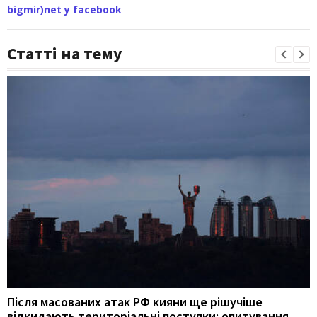
bigmir)net у facebook
Статті на тему
Після масованих атак РФ кияни ще рішучіше
відкидають територіальні поступки: опитування