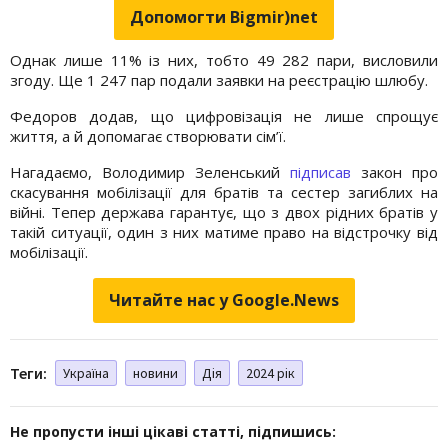
Допомогти Bigmir)net
Однак лише 11% із них, тобто 49 282 пари, висловили
згоду. Ще 1 247 пар подали заявки на реєстрацію шлюбу.
Федоров додав, що цифровізація не лише спрощує
життя, а й допомагає створювати сім’ї.
Нагадаємо, Володимир Зеленський
підписав
закон про
скасування мобілізації для братів та сестер загиблих на
війні. Тепер держава гарантує, що з двох рідних братів у
такій ситуації, один з них матиме право на відстрочку від
мобілізації.
Читайте нас у Google.News
Теги:
Україна
новини
Дія
2024 рік
Не пропусти інші цікаві статті, підпишись: