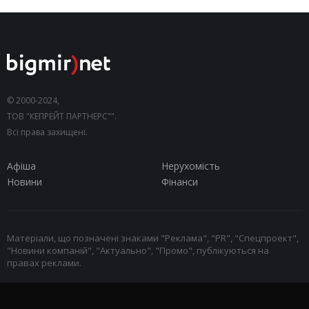
© 2000-2024,
ТОВ "КЕПРЕЙТ ПАРТНЕРС"".
Всі права захищені.
Афіша
Нерухомість
Новини
Фінанси
Матеріали, що позначені знаками "Реклама", "PR", "Спецпроект",
"Новини компаній", "Актуально", "Промо", публікуються на
правах реклами.