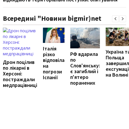
Всередині "Новини bigmir)net
Італія
Україна т
РФ вдарила
різко
Польща
по
відповіла
Дрон поцілив
завершил
Слов'янську:
на
по лікарні в
ексгумаці
є загиблий і
погрози
Херсоні:
на Волині
п'ятеро
Іспанії
постраждали
поранених
медпрацівниці