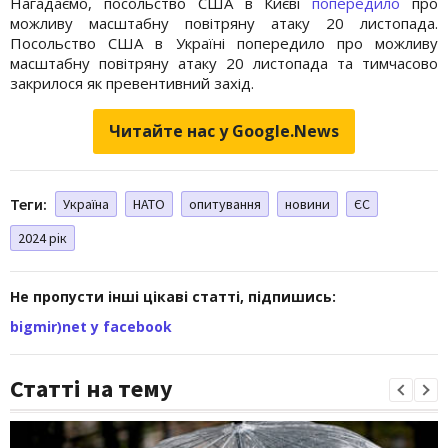
Нагадаємо, посольство США в Києві
попередило
про
можливу масштабну повітряну атаку 20 листопада.
Посольство США в Україні попередило про можливу
масштабну повітряну атаку 20 листопада та тимчасово
закрилося як превентивний захід.
Читайте нас у Google.News
Теги:
Україна
НАТО
опитування
новини
ЄС
2024 рік
Не пропусти інші цікаві статті, підпишись:
bigmir)net у facebook
Статті на тему