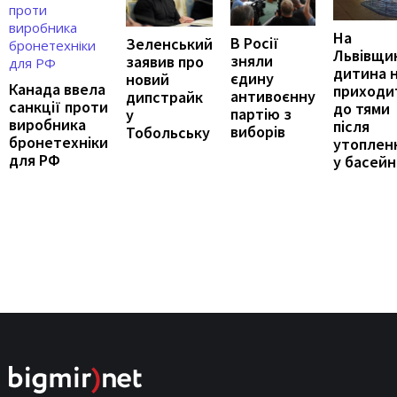
На
В Росії
Зеленський
Львівщи
зняли
заявив про
дитина 
єдину
новий
Канада ввела
приходи
антивоєнну
дипстрайк
санкції проти
до тями
партію з
у
виробника
після
виборів
Тобольську
бронетехніки
утоплен
для РФ
у басейн