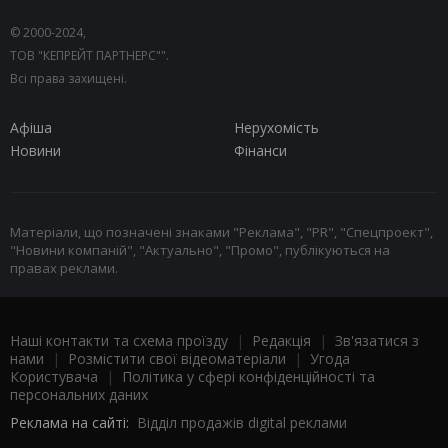
© 2000-2024,
ТОВ "КЕПРЕЙТ ПАРТНЕРС"".
Всі права захищені.
Афіша
Нерухомість
Новини
Фінанси
Матеріали, що позначені знаками "Реклама", "PR", "Спецпроект",
"Новини компаній", "Актуально", "Промо", публікуються на
правах реклами.
Наші контакти та схема проїзду
|
Редакція
|
Зв'язатися з
нами
|
Розмістити свої відеоматеріали
|
Угода
Користувача
|
Політика у сфері конфіденційності та
персональних даних
Реклама на сайті:
Відділ продажів digital реклами