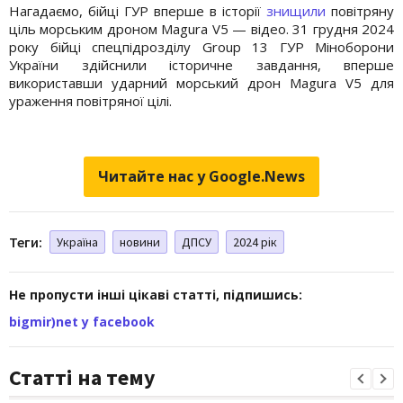
Нагадаємо, бійці ГУР вперше в історії
знищили
повітряну
ціль морським дроном Magura V5 — відео. 31 грудня 2024
року бійці спецпідрозділу Group 13 ГУР Міноборони
України здійснили історичне завдання, вперше
використавши ударний морський дрон Magura V5 для
ураження повітряної цілі.
Читайте нас у Google.News
Теги:
Україна
новини
ДПСУ
2024 рік
Не пропусти інші цікаві статті, підпишись:
bigmir)net у facebook
Статті на тему