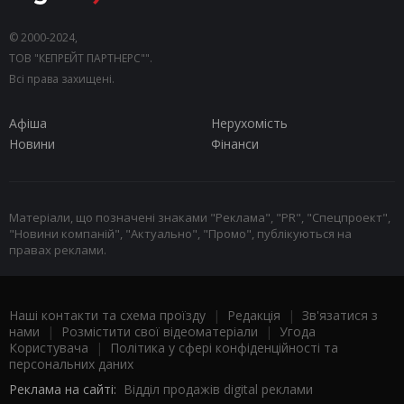
© 2000-2024,
ТОВ "КЕПРЕЙТ ПАРТНЕРС"".
Всі права захищені.
Афіша
Нерухомість
Новини
Фінанси
Матеріали, що позначені знаками "Реклама", "PR", "Спецпроект",
"Новини компаній", "Актуально", "Промо", публікуються на
правах реклами.
Наші контакти та схема проїзду
|
Редакція
|
Зв'язатися з
нами
|
Розмістити свої відеоматеріали
|
Угода
Користувача
|
Політика у сфері конфіденційності та
персональних даних
Реклама на сайті:
Відділ продажів digital реклами