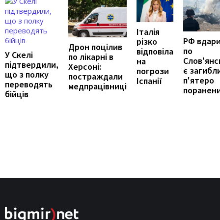
Італія
РФ вдар
різко
Дрон поцілив
по
відповіла
У Скелі
по лікарні в
Слов'янс
на
підтвердили,
Херсоні:
є загибли
погрози
що з полку
постраждали
п'ятеро
Іспанії
переводять
медпрацівниці
поранен
бійців