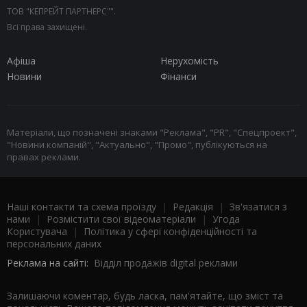
ТОВ "КЕПРЕЙТ ПАРТНЕРС"".
Всі права захищені.
Афіша
Нерухомість
Новини
Фінанси
Матеріали, що позначені знаками "Реклама", "PR", "Спецпроект",
"Новини компаній", "Актуально", "Промо", публікуються на
правах реклами.
Наші контакти та схема проїзду
|
Редакція
|
Зв'язатися з
нами
|
Розмістити свої відеоматеріали
|
Угода
Користувача
|
Політика у сфері конфіденційності та
персональних даних
Реклама на сайті:
Відділ продажів digital реклами
Залишаючи коментар, будь ласка, пам'ятайте, що зміст та