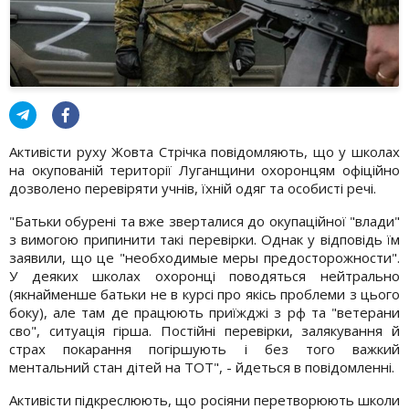
Активісти руху Жовта Стрічка повідомляють, що у школах
на окупованій території Луганщини охоронцям офіційно
дозволено перевіряти учнів, їхній одяг та особисті речі.
"Батьки обурені та вже зверталися до окупаційної "влади"
з вимогою припинити такі перевірки. Однак у відповідь їм
заявили, що це "необходимые меры предосторожности".
У деяких школах охоронці поводяться нейтрально
(якнайменше батьки не в курсі про якісь проблеми з цього
боку), але там де працюють приїжджі з рф та "ветерани
сво", ситуація гірша. Постійні перевірки, залякування й
страх покарання погіршують і без того важкий
ментальний стан дітей на ТОТ", - йдеться в повідомленні.
Активісти підкреслюють, що росіяни перетворюють школи