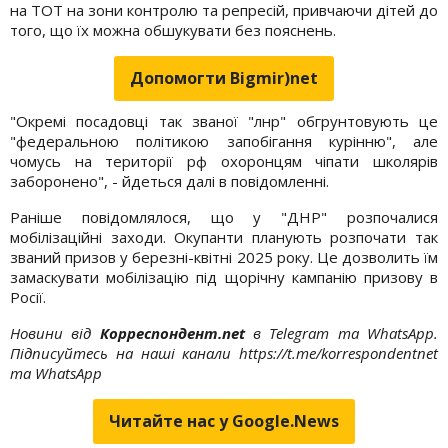
на ТОТ на зони контролю та репресій, привчаючи дітей до
того, що їх можна обшукувати без пояснень.
Допомогти Bigmir)net
"Окремі посадовці так званої "лнр" обгрунтовують це
"федеральною політикою запобігання курінню", але
чомусь на території рф охоронцям чіпати школярів
заборонено", - йдеться далі в повідомленні.
Раніше повідомлялося, що у "ДНР" розпочалися
мобілізаційні заходи. Окупанти планують розпочати так
званий призов у березні-квітні 2025 року. Це дозволить їм
замаскувати мобілізацію під щорічну кампанію призову в
Росії.
Новини від
Корреспондент.net
в Telegram та WhatsApp.
Підписуйтесь на наші канали https://t.me/korrespondentnet
та WhatsApp
Читайте нас у Google.News