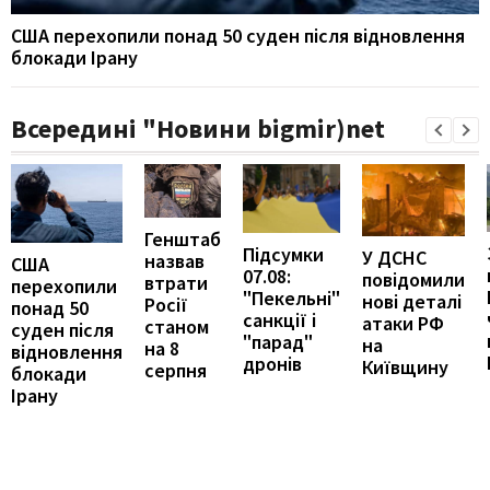
США перехопили понад 50 суден після відновлення
блокади Ірану
Всередині "Новини bigmir)net
Генштаб
Підсумки
У ДСНС
назвав
США
07.08:
повідомили
втрати
перехопили
"Пекельні"
нові деталі
Росії
понад 50
санкції і
атаки РФ
станом
суден після
"парад"
на
на 8
відновлення
дронів
Київщину
серпня
блокади
Ірану