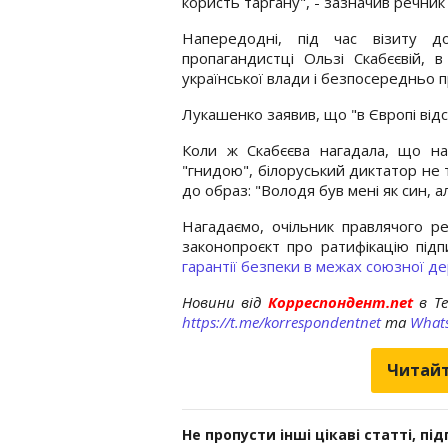
користь таргану", - зазначив речник
Напередодні, під час візиту д
пропагандистці Ользі Скабєєвій, 
української влади і безпосередньо
Лукашенко заявив, що "в Європі відс
Коли ж Скабєєва нагадала, що на
"гнидою", білоруський диктатор не ті
до образ: "Володя був мені як син, а
Нагадаємо, очільник правлячого
законопроєкт про ратифікацію під
гарантії безпеки в межах союзної д
Новини від
Корреспондент.net
в T
https://t.me/korrespondentnet
та
What
Читайт
Не пропусти інші цікаві статті, пі