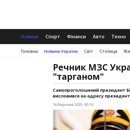
Новини
Спорт
Фінанси
Авто
Техно
Головна
Новини України
Світ
Столиця
Жи
Речник МЗС Укр
"тарганом"
Самопроголошений президент Бі
висловився на адресу президент
16 березня 2025, 00:10