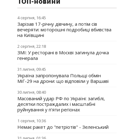
ТОП-новини
4 серпня, 16:45
Зарізав 17-річну дівчину, а потім сів
вечеряти: моторошні подробиці вбивства
на Київщині
2 серпня, 22:18
ЗМІ: У ресторані в Москві загинула дочка
генерала
31 липня, 09:45
Україна запропонувала Польщі обмін
МіГ-29 на дрони: що відповіли у Варшаві
30 липня, 08:40
Масований удар РФ по Україні: загиблі,
десятки постраждалих і масштабні
руйнування у п'яти регіонах
1 серпня, 10:36
Немає ракет до "петріотів" - Зеленський
31 липня, 01:36