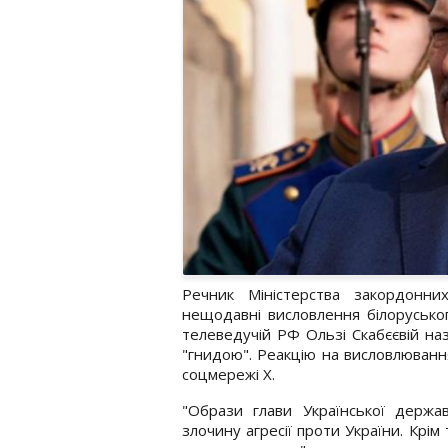
Речник Міністерства закордонни
нещодавні висловлення білорусько
телеведучій РФ Ользі Скабєєвій н
"гнидою". Реакцію на висловлюван
соцмережі Х.
"Образи глави Української держав
злочину агресії проти України. Крім