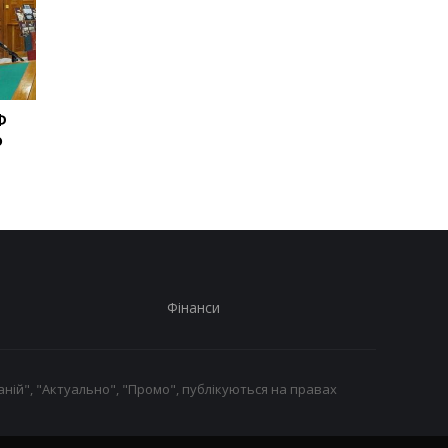
Ф
Втретє за два тижні: у
Корецький назвав к
о
Грузії стався
для порятунку бізне
масштабний блекаут
Фінанси
ній", "Актуально", "Промо", публікуються на правах