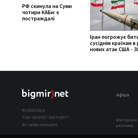
РФ скинула на Суми
чотири КАБи: є
постраждалі
Іран погрожує бит
сусіднім країнам в 
нових атак США - З
Афіша
© 2000-2024,
ТОВ "КЕПРЕЙТ ПАРТНЕРС"".
Матеріали,
Всі права захищені.
реклами.