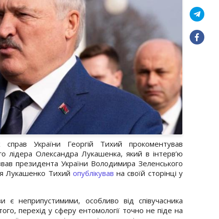
х справ України Георгій Тихий прокоментував
го лідера Олександра Лукашенка, який в інтерв’ю
азвав президента України Володимира Зеленського
ня Лукашенко Тихий
опублікував
на своїй сторінці у
и є неприпустимими, особливо від співучасника
 того, перехід у сферу ентомології точно не піде на