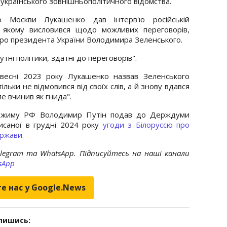
 українського зовнішньополітичного відомства.
о Москви Лукашенко дав інтерв'ю російській
в якому висловився щодо можливих переговорів,
 про президента України Володимира Зеленського.
утні політики, здатні до переговорів".
весні 2023 року Лукашенко назвав Зеленського
льки не відмовився від своїх слів, а й знову вдався
ле вчинив як гнида".
 режиму РФ Володимир Путін подав до Держдуми
писаної в грудні 2024 року
угоди з Білоруссю про
ержави.
elegram та WhatsApp. Підписуйтесь на наші канали
sApp
е нас у Google.News
дпишись: