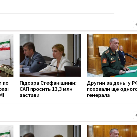
и по
Підозра Стефанішиній:
Другий за день: у Р
разі
САП просить 13,3 млн
поховали ще одног
МІ
застави
генерала