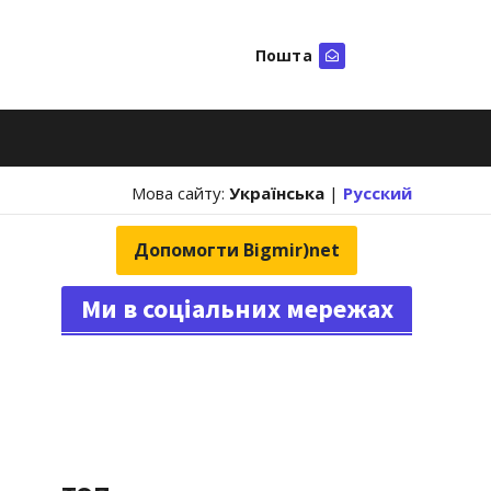
Пошта
Шукати
Мова сайту:
Українська
|
Русский
Допомогти Bigmir)net
Ми в соціальних мережах