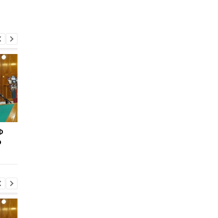
Ф
Втретє за два тижні: у
Корецький назвав к
о
Грузії стався
для порятунку бізне
масштабний блекаут