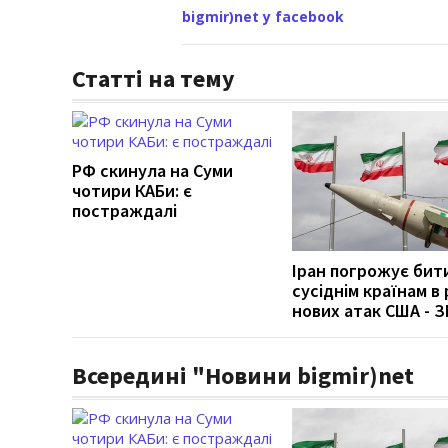
bigmir)net у facebook
Статті на тему
РФ скинула на Суми
чотири КАБи: є
постраждалі
Іран погрожує бит
сусіднім країнам в 
нових атак США - З
Всередині "Новини bigmir)net