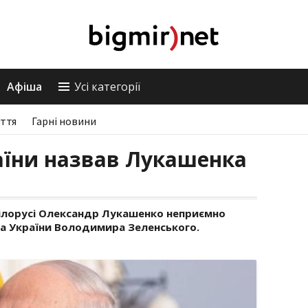
Афіша
Усі категорії
ття
Гарні новини
аїни назвав Лукашенка
лорусі Олександр Лукашенко неприємно
а України Володимира Зеленського.