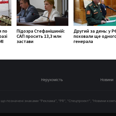
и по
Підозра Стефанішиній:
Другий за день: у Р
разі
САП просить 13,3 млн
поховали ще одног
МІ
застави
генерала
Нерухомість
Новини
 що позначені знаками "Реклама", "PR", "Спецпроект", "Новини компа