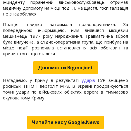
інциденту поранений військовослужбовець отримав
медичну допомогу на місці події, і, на щастя, госпіталізація
не знадобилася.
Поліція швидко затримала правопорушника. За
попередньою інформацією, ним виявився місцевий
мешканець 1977 року народження. Травматична зброя
була вилучена, а слідчо-оперативна група, що прибула на
місце події, розпочала встановлення всіх обставин та
причин того, що сталося.
Допомогти Bigmir)net
Нагадаємо, у Криму в результаті
ударів
ГУР знищено
російські ППО і вертоліт Мі-8. В Україні продовжуються
точні удари по військових об'єктах ворога в тимчасово
окупованому Криму.
Читайте нас у Google.News