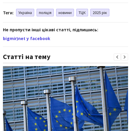
Теги:
Україна
поліція
новини
ТЦК
2025 рік
Не пропусти інші цікаві статті, підпишись:
bigmir)net у facebook
Статті на тему