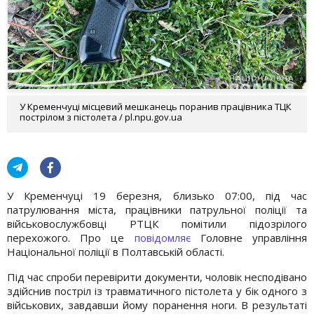
У Кременчуці місцевий мешканець поранив працівника ТЦК
пострілом з пістолета / pl.npu.gov.ua
У Кременчуці 19 березня, близько 07:00, під час
патрулювання міста, працівники патрульної поліції та
військовослужбовці РТЦК помітили підозрілого
перехожого. Про це
повідомляє
Головне управління
Національної поліції в Полтавській області.
Під час спроби перевірити документи, чоловік несподівано
здійснив постріл із травматичного пістолета у бік одного з
військових, завдавши йому поранення ноги. В результаті