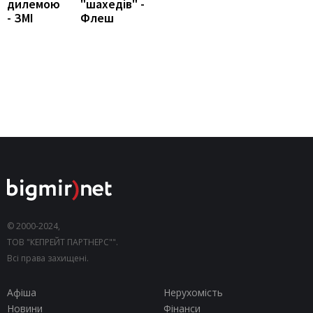
дилемою
"шахедів" -
- ЗМІ
Флеш
© 2000-2024,
ТОВ "КЕПРЕЙТ ПАРТНЕРС"".
Всі права захищені.
Афіша
Нерухомість
Новини
Фінанси