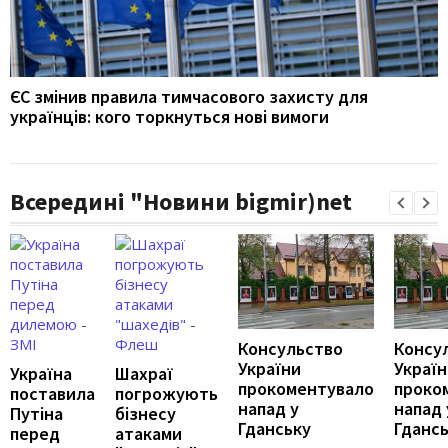
ЄС змінив правила тимчасового захисту для
українців: кого торкнуться нові вимоги
Всередині "Новини bigmir)net
Консульство
Консу
України
Україн
Україна
Шахраї
прокоментувало
проко
поставила
погрожують
напад у
напад 
Путіна
бізнесу
Гданську
Гданс
перед
атаками