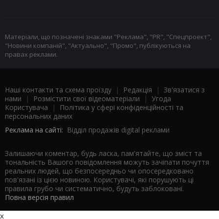
Матеріали, що позначені знаками "Реклама", "PR", "Спецпроект",
"Новини компаній", "Актуально", "Промо", публікуються на
правах реклами.
Наші контакти та схема проїзду
|
Редакція
|
Зв'язатися з
нами
|
Розмістити свої відеоматеріали
|
Угода
Користувача
|
Політика у сфері конфіденційності та
персональних даних
Реклама на сайті:
Відділ продажів digital реклами
Залишаючи коментар, будь ласка, пам'ятайте, що зміст та
тональність Вашого повідомлення можуть зачіпати почуття
реальних людей, що безпосередньо чи опосередковано
пов'язані із цією новиною. Користувачі, які порушують ці
правила грубо чи систематично, будуть заблоковані.
Повна версія правил
x