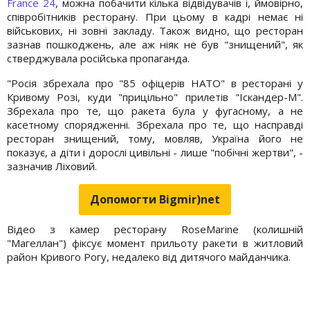
France 24
, можна побачити кілька відвідувачів і, ймовірно,
співробітників ресторану. При цьому в кадрі немає ні
військових, ні зовні закладу. Також видно, що ресторан
зазнав пошкоджень, але аж ніяк не був "знищений", як
стверджувала російська пропаганда.
"Росія збрехала про "85 офіцерів НАТО" в ресторані у
Кривому Розі, куди "прицільно" прилетів "Іскандер-М".
Збрехала про те, що ракета була у фугасному, а не
касетному спорядженні. Збрехала про те, що насправді
ресторан знищений, тому, мовляв, Україна його не
показує, а діти і дорослі цивільні - лише "побічні жертви", -
зазначив Ліховий.
Допомогти Bigmir)net
Відео з камер ресторану RoseMarine (колишній
"Магеллан") фіксує момент прильоту ракети в житловий
район Кривого Рогу, недалеко від дитячого майданчика.