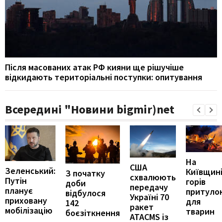
Після масованих атак РФ кияни ще рішучіше
відкидають територіальні поступки: опитування
Всередині "Новини bigmir)net
На
США
Зеленський:
Київщин
З початку
схвалюють
Путін
горів
доби
передачу
планує
притуло
відбулося
Україні 70
приховану
для
142
ракет
мобілізацію
тварин
боєзіткнення
ATACMS із