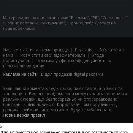
Матеріали, що позначені знаками "Реклама", "PR", "Спецпроект",
"Новини компаній", "Актуально", "Промо", публікуються на
правах реклами.
Наші контакти та схема проїзду
|
Редакція
|
Зв'язатися з
нами
|
Розмістити свої відеоматеріали
|
Угода
Користувача
|
Політика у сфері конфіденційності та
персональних даних
Реклама на сайті:
Відділ продажів digital реклами
Залишаючи коментар, будь ласка, пам'ятайте, що зміст та
тональність Вашого повідомлення можуть зачіпати почуття
реальних людей, що безпосередньо чи опосередковано
пов'язані із цією новиною. Користувачі, які порушують ці
правила грубо чи систематично, будуть заблоковані.
Повна версія правил
x
Для зручності користування сайтом використовуються куки.