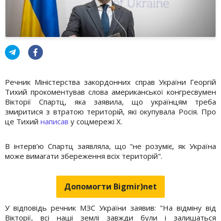
Речник Міністерства закордонних справ України Георгій
Тихий прокоментував слова американської конгресвумен
Вікторії Спартц, яка заявила, що українцям треба
змиритися з втратою територій, які окупувала Росія. Про
це Тихий
написав
у соцмережі X.
В інтерв’ю Спартц заявляла, що "не розуміє, як Україна
може вимагати збереження всіх територій".
Допомогти Bigmir)net
У відповідь речник МЗС України заявив: "На відміну від
Вікторії, всі наші землі завжди були і залишаться