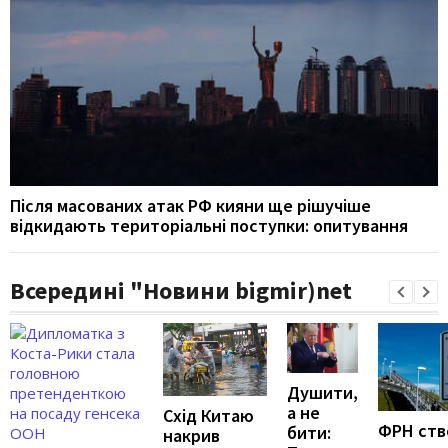
Після масованих атак РФ кияни ще рішучіше
відкидають територіальні поступки: опитування
Всередині "Новини bigmir)net
Душити,
а не
Схід Китаю
ФРН ств
бити:
накрив