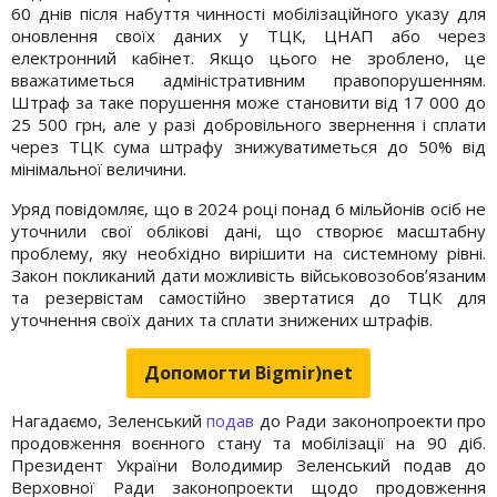
60 днів після набуття чинності мобілізаційного указу для
оновлення своїх даних у ТЦК, ЦНАП або через
електронний кабінет. Якщо цього не зроблено, це
вважатиметься адміністративним правопорушенням.
Штраф за таке порушення може становити від 17 000 до
25 500 грн, але у разі добровільного звернення і сплати
через ТЦК сума штрафу знижуватиметься до 50% від
мінімальної величини.
Уряд повідомляє, що в 2024 році понад 6 мільйонів осіб не
уточнили свої облікові дані, що створює масштабну
проблему, яку необхідно вирішити на системному рівні.
Закон покликаний дати можливість військовозобовʼязаним
та резервістам самостійно звертатися до ТЦК для
уточнення своїх даних та сплати знижених штрафів.
Допомогти Bigmir)net
Нагадаємо, Зеленський
подав
до Ради законопроекти про
продовження воєнного стану та мобілізації на 90 діб.
Президент України Володимир Зеленський подав до
Верховної Ради законопроекти щодо продовження