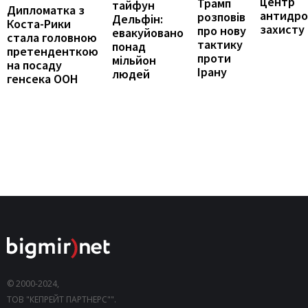
центр
Трамп
тайфун
Дипломатка з
антидро
розповів
Дельфін:
Коста-Рики
захисту
про нову
евакуйовано
стала головною
тактику
понад
претенденткою
проти
мільйон
на посаду
Ірану
людей
генсека ООН
© 2000-2024,
ТОВ "КЕПРЕЙТ ПАРТНЕРС"".