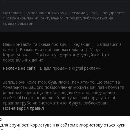
Матеріали, що позначені знаками "Реклама", "PR", "Спецпроект",
"Новини компаній", "Актуально", "Промо", публікуються на
правах реклами.
Наші контакти та схема проїзду
|
Редакція
|
Зв'язатися з
нами
|
Розмістити свої відеоматеріали
|
Угода
Користувача
|
Політика у сфері конфіденційності та
персональних даних
Реклама на сайті:
Відділ продажів digital реклами
Залишаючи коментар, будь ласка, пам'ятайте, що зміст та
тональність Вашого повідомлення можуть зачіпати почуття
реальних людей, що безпосередньо чи опосередковано
пов'язані із цією новиною. Користувачі, які порушують ці
правила грубо чи систематично, будуть заблоковані.
Повна версія правил
x
Для зручності користування сайтом використовуються куки.