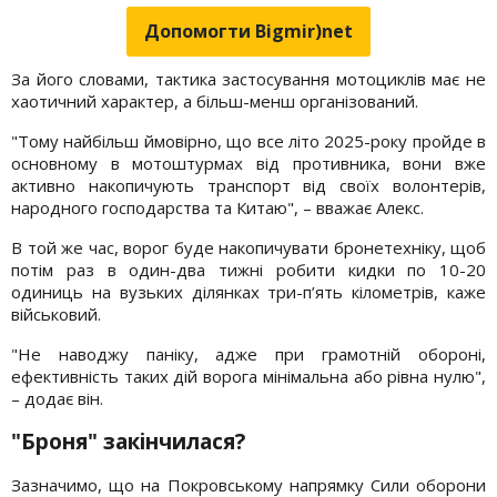
Допомогти Bigmir)net
За його словами, тактика застосування мотоциклів має не
хаотичний характер, а більш-менш організований.
"Тому найбільш ймовірно, що все літо 2025-року пройде в
основному в мотоштурмах від противника, вони вже
активно накопичують транспорт від своїх волонтерів,
народного господарства та Китаю", – вважає Алекс.
В той же час, ворог буде накопичувати бронетехніку, щоб
потім раз в один-два тижні робити кидки по 10-20
одиниць на вузьких ділянках три-п’ять кілометрів, каже
військовий.
"Не наводжу паніку, адже при грамотній обороні,
ефективність таких дій ворога мінімальна або рівна нулю",
– додає він.
"Броня" закінчилася?
Зазначимо, що на Покровському напрямку Сили оборони