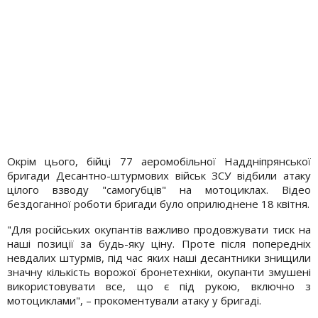
Окрім цього, бійці 77 аеромобільної Наддніпрянської
бригади Десантно-штурмових військ ЗСУ відбили атаку
цілого взводу "самогубців" на мотоциклах. Відео
бездоганної роботи бригади було оприлюднене 18 квітня.
"Для російських окупантів важливо продовжувати тиск на
наші позиції за будь-яку ціну. Проте після попередніх
невдалих штурмів, під час яких наші десантники знищили
значну кількість ворожої бронетехніки, окупанти змушені
використовувати все, що є під рукою, включно з
мотоциклами", – прокоментували атаку у бригаді.