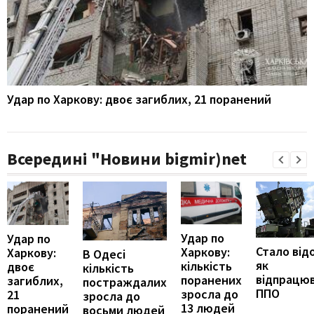
Удар по Харкову: двоє загиблих, 21 поранений
Всередині "Новини bigmir)net
Удар по
Удар по
Стало від
Харкову:
Харкову:
В Одесі
як
кількість
двоє
кількість
відпрацю
поранених
загиблих,
постраждалих
ППО
зросла до
21
зросла до
13 людей
поранений
восьми людей