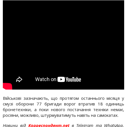
Військові зазначають, що протягом останнього місяця у
смузі оборони 77 бригади ворог втратив 18 одиниць
бронетехніки, а поки нового постачання техніки немає,
росіяни, можливо, штурмуватимуть навіть на самокатах.
Новини від
Корреспондент.net
в Telegram та WhatsApp.