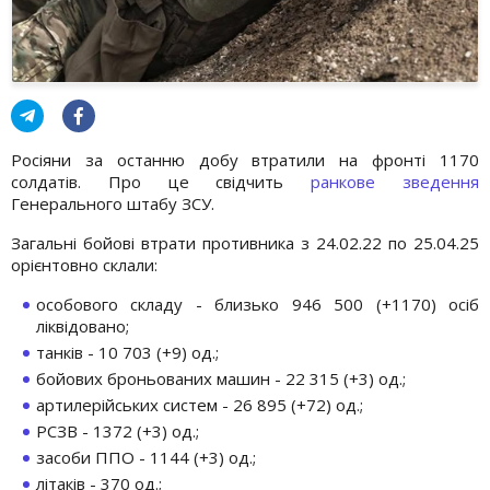
Росіяни за останню добу втратили на фронті 1170
солдатів. Про це свідчить
ранкове зведення
Генерального штабу ЗСУ.
Загальні бойові втрати противника з 24.02.22 по 25.04.25
орієнтовно склали:
особового складу - близько 946 500 (+1170) осіб
ліквідовано;
танків - 10 703 (+9) од.;
бойових броньованих машин - 22 315 (+3) од.;
артилерійських систем - 26 895 (+72) од.;
РСЗВ - 1372 (+3) од.;
засоби ППО - 1144 (+3) од.;
літаків - 370 од.;