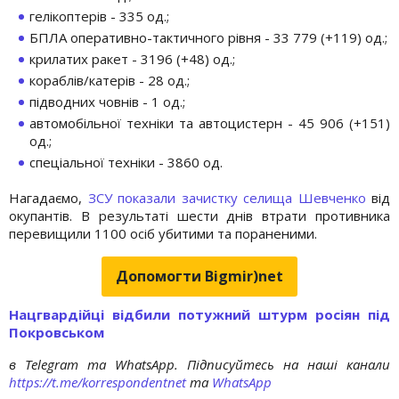
гелікоптерів - 335 од.;
БПЛА оперативно-тактичного рівня - 33 779 (+119) од.;
крилатих ракет - 3196 (+48) од.;
кораблів/катерів - 28 од.;
підводних човнів - 1 од.;
автомобільної техніки та автоцистерн - 45 906 (+151)
од.;
спеціальної техніки - 3860 од.
Нагадаємо,
ЗСУ показали зачистку селища Шевченко
від
окупантів. В результаті шести днів втрати противника
перевищили 1100 осіб убитими та пораненими.
Допомогти Bigmir)net
Нацгвардійці відбили потужний штурм росіян під
Покровськом
в Telegram та WhatsApp. Підписуйтесь на наші канали
https://t.me/korrespondentnet
та
WhatsApp