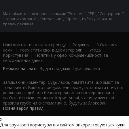
Матеріали, що позначені знаками "Реклама", "PR", "Спецпроект",
"Новини компаній", "Актуально", "Промо", публікуються на
правах реклами.
Наші контакти та схема проїзду
|
Редакція
|
Зв'язатися з
нами
|
Розмістити свої відеоматеріали
|
Угода
Користувача
|
Політика у сфері конфіденційності та
персональних даних
Реклама на сайті:
Відділ продажів digital реклами
Залишаючи коментар, будь ласка, пам'ятайте, що зміст та
тональність Вашого повідомлення можуть зачіпати почуття
реальних людей, що безпосередньо чи опосередковано
пов'язані із цією новиною. Користувачі, які порушують ці
правила грубо чи систематично, будуть заблоковані.
Повна версія правил
x
Для зручності користування сайтом використовуються куки.