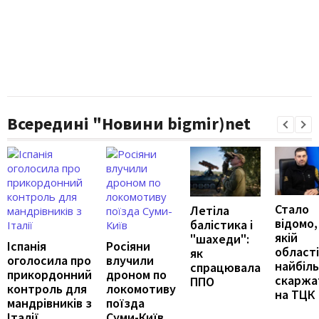
Всередині "Новини bigmir)net
Стало
Летіла
відомо,
балістика і
якій
"шахеди":
Іспанія
Росіяни
області
як
оголосила про
влучили
найбіл
спрацювала
прикордонний
дроном по
скаржа
ППО
контроль для
локомотиву
на ТЦК
мандрівників з
поїзда
Італії
Суми-Київ