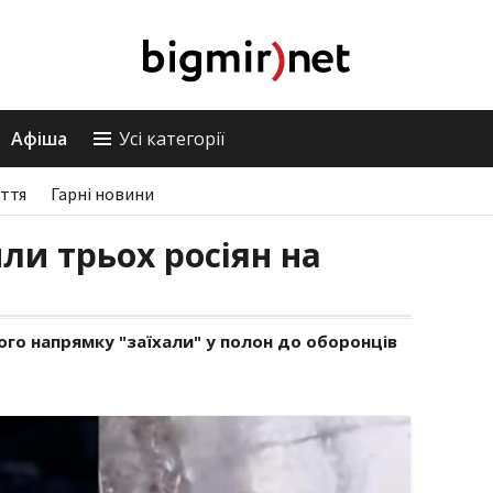
Афіша
Усі категорії
ття
Гарні новини
ли трьох росіян на
ого напрямку "заїхали" у полон до оборонців