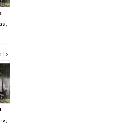
в
У Ялті пролунала
Українці висловилис
стрілянина та
щодо тривалості вій
зи,
спалахнула пожежа:
опитування
окупаційна влада
оголосила евакуацію
в
У Ялті пролунала
Українці висловилис
стрілянина та
щодо тривалості вій
зи,
спалахнула пожежа:
опитування
окупаційна влада