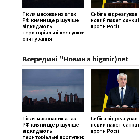
Після масованих атак
Сибіга відреагував
РФ кияни ще рішучіше
новий пакет санкці
відкидають
проти Росії
територіальні поступки:
опитування
Всередині "Новини bigmir)net
Після масованих атак
Сибіга відреагував
РФ кияни ще рішучіше
новий пакет санкці
відкидають
проти Росії
територіальні поступки: