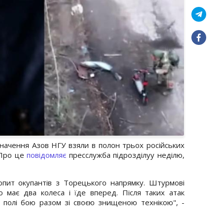
значення Азов НГУ взяли в полон трьох російських
 Про це
повідомляє
пресслужба підрозділуу неділю,
Допит окупантів з Торецького напрямку. Штурмові
о має два колеса і їде вперед. Після таких атак
на полі бою разом зі своєю знищеною технікою", -