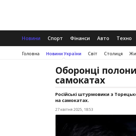
Новини
Спорт
Фінанси
Авто
Техно
Головна
Новини України
Світ
Столиця
Жи
Оборонці полони
самокатах
Російські штурмовики з Торецьк
на самокатах.
27 квітня 2025, 18:53