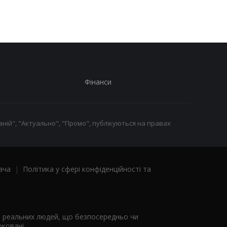
оголосила евакуацію
Фінанси
ній", "Актуально", "Промо", публікуються на правах
ача
|
Політика у сфері конфіденційності та
я реальних людей, що безпосередньо чи
ковані.