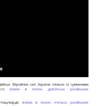
ійськ Збройних сил України спільно із суміжними
ласті
взяли в полон дев’ятьох російських
 Нацгвардії
взяли в полон п’ятьох російських