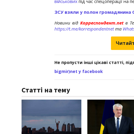
військових
під час спецоперації на п
ЗСУ взяли у полон громадянина 
Новини від
Корреспондент.net
в T
https://t.me/korrespondentnet
та
What
Читайт
Не пропусти інші цікаві статті, пі
bigmir)net у facebook
Статті на тему