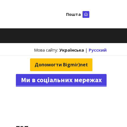
Пошта
Шукати
Мова сайту:
Українська
|
Русский
Допомогти Bigmir)net
Ми в соціальних мережах