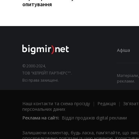
опитування
Афіша
© 2000-2024,
ТОВ "КЕПРЕЙТ ПАРТНЕРС"".
Матеріали,
Всі права захищені.
реклами.
Наші контакти та схема проїзду
|
Редакція
|
Зв'язат
персональних даних
Реклама на сайті:
Відділ продажів digital реклами
Залишаючи коментар, будь ласка, пам'ятайте, що змі
опосередковано пов'язані із цією новиною. Користувач