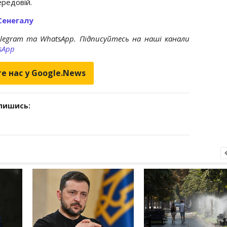
ередовій.
Сенегалу
elegram та WhatsApp. Підписуйтесь на наші канали
sApp
е нас у Google.News
дпишись: