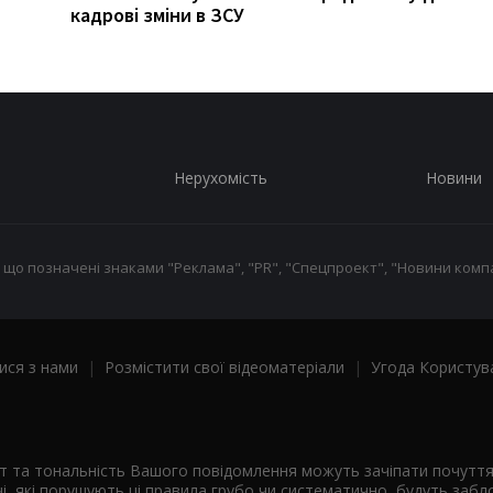
кадрові зміни в ЗСУ
Нерухомість
Новини
 що позначені знаками "Реклама", "PR", "Спецпроект", "Новини компа
ися з нами
|
Розмістити свої відеоматеріали
|
Угода Користув
ст та тональність Вашого повідомлення можуть зачіпати почутт
і, які порушують ці правила грубо чи систематично, будуть забло