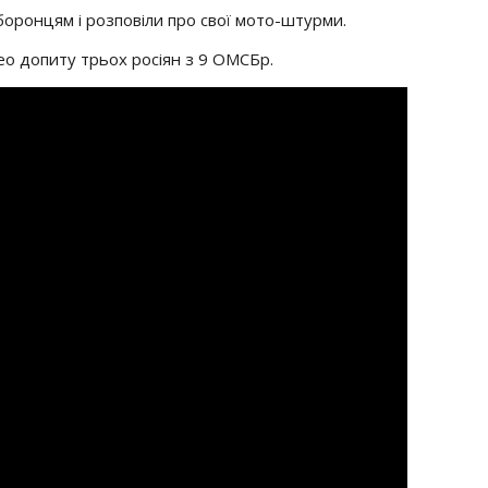
боронцям і розповіли про свої мото-штурми.
део допиту трьох росіян з 9 ОМСБр.