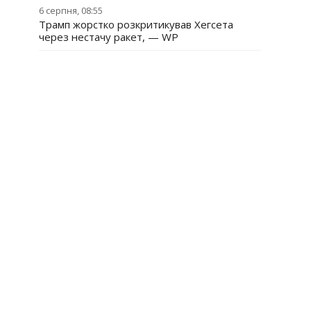
6 серпня, 08:55
Трамп жорстко розкритикував Хегсета
через нестачу ракет, — WP