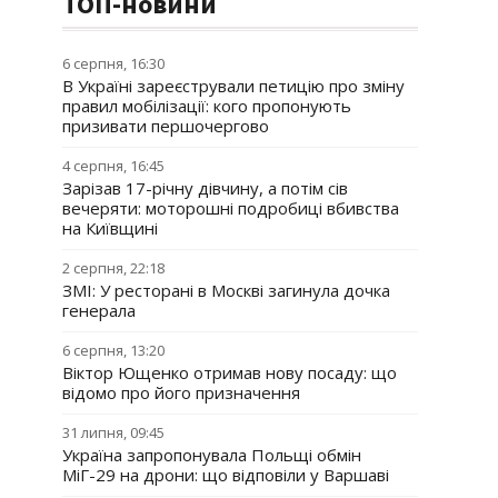
ТОП-новини
6 серпня, 16:30
В Україні зареєстрували петицію про зміну
правил мобілізації: кого пропонують
призивати першочергово
4 серпня, 16:45
Зарізав 17-річну дівчину, а потім сів
вечеряти: моторошні подробиці вбивства
на Київщині
2 серпня, 22:18
ЗМІ: У ресторані в Москві загинула дочка
генерала
6 серпня, 13:20
Віктор Ющенко отримав нову посаду: що
відомо про його призначення
31 липня, 09:45
Україна запропонувала Польщі обмін
МіГ-29 на дрони: що відповіли у Варшаві