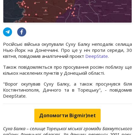
Російські війська окупували Суху Балку неподалік селища
Нью-Йорк на Донеччині. Про це у ніч проти середи, 30
квітня, повідомив аналітичний проєкт
DeepState
.
Також повідомляється про просування росіян поблизу ще
кількох населених пунктів у Донецькій області.
"Ворог окупував Суху Балку, а також просунувся біля
Костянтинополя, Дачного та в Торецьку", - повідомив
DeepState.
Допомогти Bigmir)net
Суха Балка – селище Торецької міської громади Бахмутського
району Донецької області. За даними перепису 2001 року,