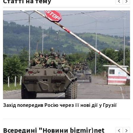
Статті на тему
Захід попередив Росію через її нові дії у Грузії
Всередині "Новини bigmir)net