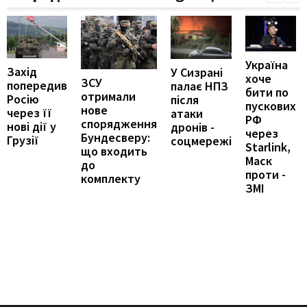
Україна
Захід
У Сизрані
хоче
ЗСУ
попередив
палає НПЗ
бити по
отримали
Росію
після
пускових
нове
через її
атаки
РФ
спорядження
нові дії у
дронів -
через
Бундесверу:
Грузії
соцмережі
Starlink,
що входить
Маск
до
проти -
комплекту
ЗМІ