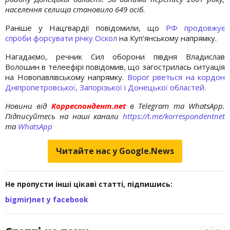
населення селища становило 649 осіб.
Раніше у Нацгвардії повідомили, що
РФ продовжує
спроби форсувати річку Оскол
на Куп'янському напрямку.
Нагадаємо, речник Сил оборони півдня Владислав
Волошин в телеефірі повідомив, що загострилась ситуація
на Новопавлівському напрямку.
Ворог рветься на кордон
Дніпропетровської, Запорізької і Донецької областей.
Новини від
Корреспондент.net
в Telegram та WhatsApp.
Підписуйтесь на наші канали
https://t.me/korrespondentnet
та
WhatsApp
Читайте нас у Google.News
Не пропусти інші цікаві статті, підпишись:
bigmir)net у facebook