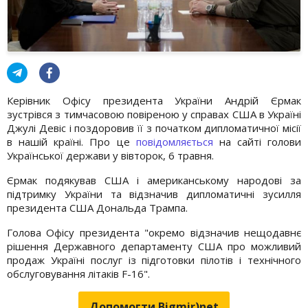
Керівник Офісу президента України Андрій Єрмак
зустрівся з тимчасовою повіреною у справах США в Україні
Джулі Девіс і поздоровив її з початком дипломатичної місії
в нашій країні. Про це
повідомляється
на сайті голови
Української держави у вівторок, 6 травня.
Єрмак подякував США і американському народові за
підтримку України та відзначив дипломатичні зусилля
президента США Дональда Трампа.
Голова Офісу президента "окремо відзначив нещодавнє
рішення Державного департаменту США про можливий
продаж Україні послуг із підготовки пілотів і технічного
обслуговування літаків F-16".
Допомогти Bigmir)net