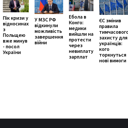
Ебола в
Пік кризи у
У МЗС РФ
ЄС змінив
Конго:
відносинах
відкинули
правила
медики
з
можливість
тимчасовог
вийшли на
Польщею
завершення
захисту для
протести
вже минув
війни
українців:
через
- посол
кого
невиплату
України
торкнуться
зарплат
нові вимоги