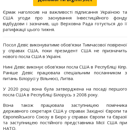
Єрмак наголосив на важливості підписання Україною та
США угоди про заснування Інвестиційного фонду
відбудови і зазначив, що Верховна Рада готується до її
ратифікації цього тижня.
Посол Девіс виконуватиме обов’язки Тимчасової повіреної
у справах США, поки президент США не призначить
нового посла США в Україні.
Нині Девіс виконує обов'язки посла США в Республіці Кіпр.
Раніше Девіс працювала спеціальним посланником з
питань Білорусі у Вільнюсі, Литва.
У 2020 році вона була затверджена на посаді першого
посла США в Республіці Білорусь з 2008 року.
Вона також працювала заступницею помічника
державного секретаря США у справах Західної Європи та
Європейського Союзу в Бюро у справах Європи та Євразії
та заступницею постійного представника Місії США при
НАТО.