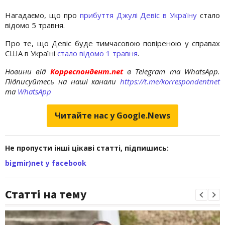
Нагадаємо, що про
прибуття Джулі Девіс в Україну
стало
відомо 5 травня.
Про те, що Девіс буде тимчасовою повіреною у справах
США в Україні
стало відомо 1 травня
.
Новини від
Корреспондент.net
в Telegram та WhatsApp.
Підписуйтесь на наші канали
https://t.me/korrespondentnet
та
WhatsApp
Читайте нас у Google.News
Не пропусти інші цікаві статті, підпишись:
bigmir)net у facebook
Статті на тему