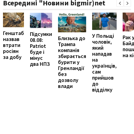
Всередині "Новини bigmir)net
Генштаб
Підсумки
У Польщі
Рак 
Близька до
назвав
08.08:
чоловік,
Бай
Трампа
втрати
Patriot
який
пош
компанія
росіян
буде і
нападав
на к
збирається
за добу
мінус
на
бурити у
два НПЗ
українців,
Гренландії
сам
без
прийшов
дозволу
до
влади
відділку