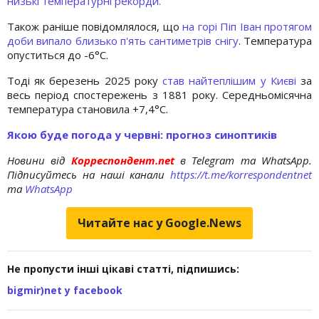
низькі температурні рекорди.
Також раніше повідомлялося, що
на горі Піп Іван протягом
доби випало близько п'ять сантиметрів снігу
. Температура
опуститься до -6°С.
Тоді як березень 2025 року
став найтеплішим у Києві
за
весь період спостережень з 1881 року. Середньомісячна
температура становила +7,4°C.
Якою буде погода у червні: прогноз синоптиків
Новини від
Корреспондент.net
в Telegram та WhatsApp.
Підписуйтесь на наші канали
https://t.me/korrespondentnet
та
WhatsApp
Читайте нас у Google.News
Не пропусти інші цікаві статті, підпишись:
bigmir)net у facebook