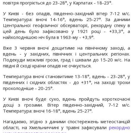
повітря прогріється до 23-28°, у Карпатах - 18-23°.
У Києві - без опадів, південно-західний вітер 7-12 м/с.
Температура: вночі 14-16°, вдень 25-27°. За даними
Центральної геофізичної обсерваторії, рекордну спеку в
цей день було зафіксовано у 1921 році - +33,3°, а
найхолоднішою ніч була в 1963-му - +3,9°.
Вже 3 червня вночі дощитиме на північному заході, а
вдень - у західних, північних і центральних регіонах.
Подекуди можливі грози, град і шквали до 15-20 м/с. На
півдні й сході країни опадів не очікується.
Температура вночі становитиме 13-18°, вдень - 23-28°, у
південних і східних областях - до +31°, на заході трохи
прохолодніше - 20-25°.
У Києві вночі буде сухо, вдень пройдуть короткочасні
дощі з грозами. Вітер південно-західний, 7-12 м/с.
Температура: вночі 16-18°, вдень 25-27°.
Нагадаємо, згідно з даними спостережень метеостанцій
області, на Хмельниччині у травні зафіксували
рекордно