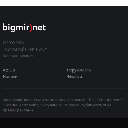
© 2000-2024,
ТОВ "КЕПРЕЙТ ПАРТНЕРС"".
Всі права захищені.
Афіша
Нерухомість
Новини
Фінанси
Матеріали, що позначені знаками "Реклама", "PR", "Спецпроект",
"Новини компаній", "Актуально", "Промо", публікуються на
правах реклами.