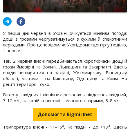
У перші дні червня в Україні очікується мінлива погода:
дощі з грозами чергуватимуться з сухими й спекотними
періодами. Про цеповідомляє Укргідрометцентр у неділю,
1 червня.
Так, 2 червня вночі передбачаються короткочасні дощі й
грози ймовірні на Волині, Львівщині та Закарпатті. Вдень
опади поширяться на західні, Житомирську, Вінницьку
області, місцями - на Київщину, Одещину та Крим. На
решті території - сухо.
Вітер у західних і північних регіонах - південно-західний,
7-12 м/с, на іншій території - змінного напрямку, 3-8 м/с.
Допомогти Bigmir)net
Температура вночі - 11-16°, на півдні - до +19°. Вдень