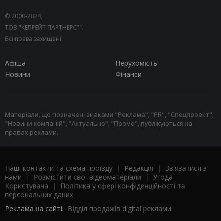
© 2000-2024,
ТОВ "КЕПРЕЙТ ПАРТНЕРС"".
Всі права захищені.
Афіша
Нерухомість
Новини
Фінанси
Матеріали, що позначені знаками "Реклама", "PR", "Спецпроект",
"Новини компаній", "Актуально", "Промо", публікуються на
правах реклами.
Наші контакти та схема проїзду
|
Редакція
|
Зв'язатися з
нами
|
Розмістити свої відеоматеріали
|
Угода
Користувача
|
Політика у сфері конфіденційності та
персональних даних
Реклама на сайті:
Відділ продажів digital реклами