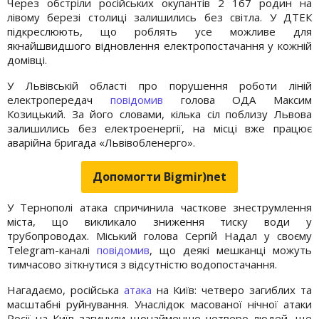
Через обстріли російських окупантів 2 167 родин на
лівому березі столиці залишились без світла. У ДТЕК
підкреслюють, що роблять усе можливе для
якнайшвидшого відновлення електропостачання у кожній
домівці.
У Львівській області про порушення роботи ліній
електропередач
повідомив
голова ОДА Максим
Козицький. За його словами, кілька сіл поблизу Львова
залишились без електроенергії, на місці вже працює
аварійна бригада «Львівобленерго».
Допомогти Bigmir)net
У Тернополі атака спричинила часткове знеструмлення
міста, що викликало зниження тиску води у
трубопроводах. Міський голова Сергій Надал у своєму
Telegram-каналі
повідомив
, що деякі мешканці можуть
тимчасово зіткнутися з відсутністю водопостачання.
Нагадаємо, російська
атака
на Київ: четверо загиблих та
масштабні руйнування. Унаслідок масованої нічної атаки
Росії на Київ загинули щонайменше четверо людей, ще