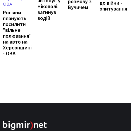
автобус у
розмову з
до війни -
Нікополі:
Вучичем
опитування
загинув
Росіяни
водій
планують
посилити
"вільне
полювання"
на авто на
Херсонщині
- ОВА