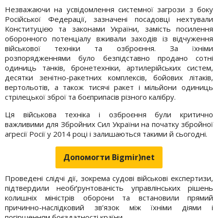
Незважаючи на усвідомлення системної загрози з боку
Російської Федерації, зазначені посадовці нехтували
Конституцією та законами України, замість посилення
оборонного потенціалу вживали заходів із відчуження
військової техніки та озброєння. За їхніми
розпорядженнями було безпідставно продано сотні
одиниць танків, бронетехніки, артилерійських систем,
десятки зенітно-ракетних комплексів, бойових літаків,
вертольотів, а також тисячі ракет і мільйони одиниць
стрілецької зброї та боєприпасів різного калібру.
Ця військова техніка і озброєння були критично
важливими для Збройних Сил України на початку збройної
агресії Росії у 2014 році і залишаються такими й сьогодні.
Допомогти Bigmir)net
Проведені слідчі дії, зокрема судові військові експертизи,
підтвердили необґрунтованість управлінських рішень
колишніх міністрів оборони та встановили прямий
причинно-наслідковий зв’язок між їхніми діями і
погіршенням боєздатності країни.