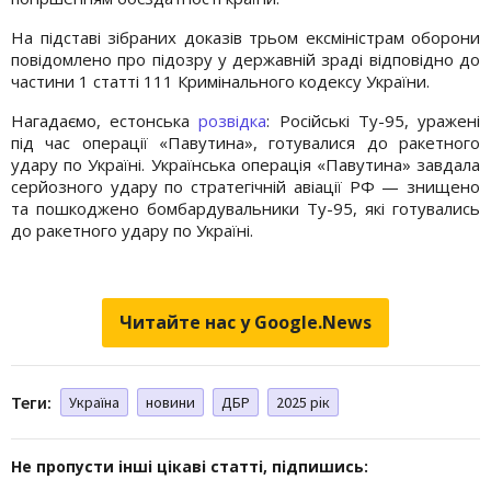
На підставі зібраних доказів трьом ексміністрам оборони
повідомлено про підозру у державній зраді відповідно до
частини 1 статті 111 Кримінального кодексу України.
Нагадаємо, естонська
розвідка
: Російські Ту-95, уражені
під час операції «Павутина», готувалися до ракетного
удару по Україні. Українська операція «Павутина» завдала
серйозного удару по стратегічній авіації РФ — знищено
та пошкоджено бомбардувальники Ту-95, які готувались
до ракетного удару по Україні.
Читайте нас у Google.News
Теги:
Україна
новини
ДБР
2025 рік
Не пропусти інші цікаві статті, підпишись: