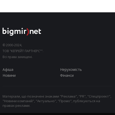
© 2000-2024,
ТОВ "КЕПРЕЙТ ПАРТНЕРС"".
Всі права захищені.
Афіша
Нерухомість
Новини
Фінанси
Матеріали, що позначені знаками "Реклама", "PR", "Спецпроект",
"Новини компаній", "Актуально", "Промо", публікуються на
правах реклами.