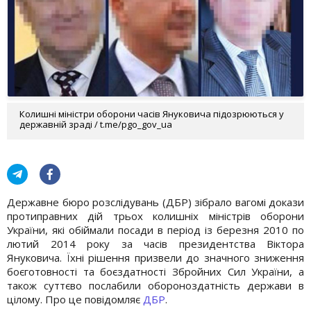
Колишні міністри оборони часів Януковича підозрюються у
державній зраді / t.me/pgo_gov_ua
Державне бюро розслідувань (ДБР) зібрало вагомі докази
протиправних дій трьох колишніх міністрів оборони
України, які обіймали посади в період із березня 2010 по
лютий 2014 року за часів президентства Віктора
Януковича. Їхні рішення призвели до значного зниження
боєготовності та боєздатності Збройних Сил України, а
також суттєво послабили обороноздатність держави в
цілому. Про це повідомляє
ДБР
.