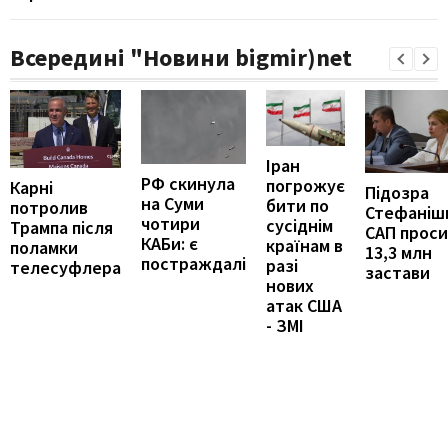
Всередині "Новини bigmir)net
Іран
РФ скинула
погрожує
Карні
Підозра
на Суми
бити по
потролив
Стефаніши
чотири
сусіднім
Трампа після
САП прос
КАБи: є
країнам в
поламки
13,3 млн
постраждалі
разі
телесуфлера
застави
нових
атак США
- ЗМІ