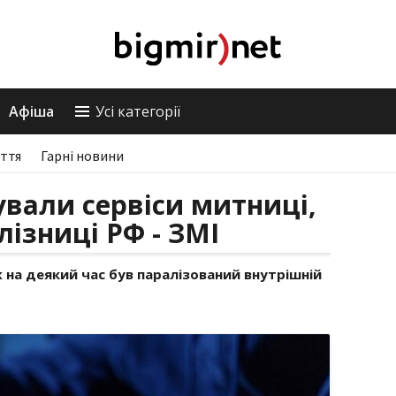
Афіша
Усі категорії
ття
Гарні новини
ували сервіси митниці,
лізниці РФ - ЗМІ
ж на деякий час був паралізований внутрішній