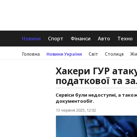
Новини
Спорт
Фінанси
Авто
Техно
Головна
Новини України
Світ
Столиця
Жи
Хакери ГУР атак
податкової та за
Сервіси були недоступні, а тако
документообіг.
13 червня 2025, 12:02