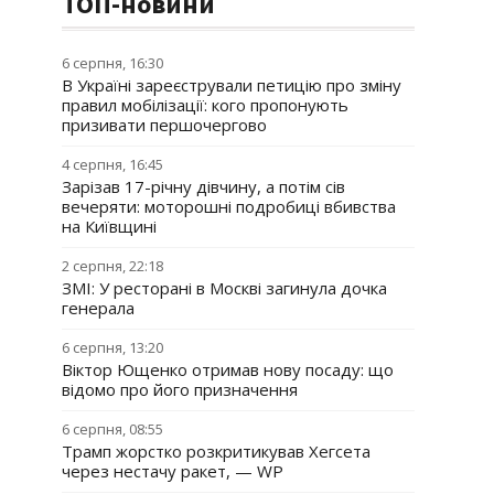
ТОП-новини
6 серпня, 16:30
В Україні зареєстрували петицію про зміну
правил мобілізації: кого пропонують
призивати першочергово
4 серпня, 16:45
Зарізав 17-річну дівчину, а потім сів
вечеряти: моторошні подробиці вбивства
на Київщині
2 серпня, 22:18
ЗМІ: У ресторані в Москві загинула дочка
генерала
6 серпня, 13:20
Віктор Ющенко отримав нову посаду: що
відомо про його призначення
6 серпня, 08:55
Трамп жорстко розкритикував Хегсета
через нестачу ракет, — WP