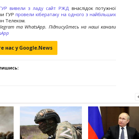
 ГУР вивели з ладу сайт РЖД
внаслідок потужної
ери ГУР
провели кібератаку на одного з найбільших
он Телеком.
elegram та WhatsApp. Підписуйтесь на наші канали
sApp
е нас у Google.News
дпишись: