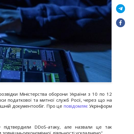
розвідки Міністерства оборони України з 10 по 12
си податкової та митної служб Росії, через що на
рішній документообіг. Про це
повідомляє
Укрінформ
 підтвердили DDoS-атаку, але назвали це так
 зовнішньоекономічної діяльності ускладнено".