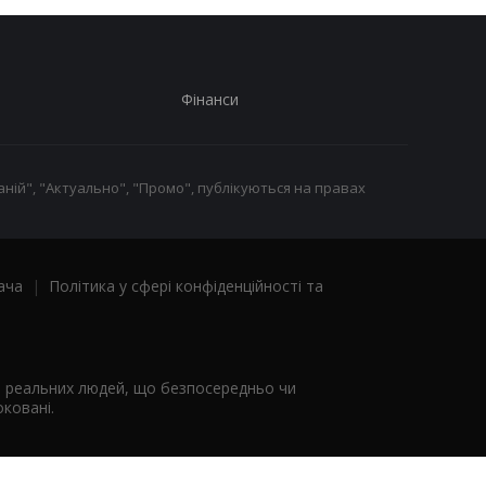
Фінанси
ній", "Актуально", "Промо", публікуються на правах
ача
|
Політика у сфері конфіденційності та
я реальних людей, що безпосередньо чи
ковані.