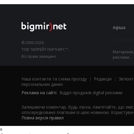
Афіша
© 2000-2024,
ТОВ "КЕПРЕЙТ ПАРТНЕРС"".
Матеріали,
Всі права захищені.
реклами.
Наші контакти та схема проїзду
|
Редакція
|
Зв'язат
персональних даних
Реклама на сайті:
Відділ продажів digital реклами
Залишаючи коментар, будь ласка, пам'ятайте, що змі
опосередковано пов'язані із цією новиною. Користувач
Повна версія правил
x