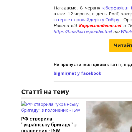
Нагадаємо, 8 червня
кіберфахівці
атаки. 12 червня, в день Росії, хак
інтернет-провайдерів у Сибіру
- Орі
Новини від
Корреспондент.net
в T
https://t.me/korrespondentnet
та
What
Читайт
Не пропусти інші цікаві статті, пі
bigmir)net у facebook
Статті на тему
РФ створила
"українську бригаду" з
полонених - ISW