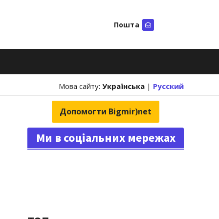
Пошта
Шукати
Мова сайту:
Українська
|
Русский
Допомогти Bigmir)net
Ми в соціальних мережах