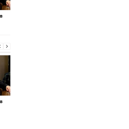
ів
Жовква розповів, про
"Пекельні" санкції 
що говоритимуть
для РФ: реакція
Зеленський і Вучич
Зеленського
ів
Жовква розповів, про
"Пекельні" санкції 
що говоритимуть
для РФ: реакція
Зеленський і Вучич
Зеленського