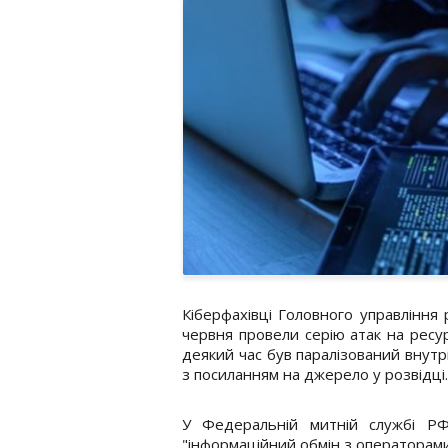
Кіберфахівці Головного управління 
червня провели серію атак на ресур
деякий час був паралізований внут
з посиланням на джерело у розвідці.
У Федеральній митній службі РФ
"інформаційний обмін з операторами