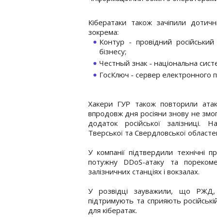
Кібератаки також зачіпили дотичн
зокрема:
Контур - провідний російський
бізнесу;
Честный знак - національна сис
ГосКлюч - сервер електронного п
Хакери ГУР також повторили атак
впродовж дня росіяни знову не змог
додаток російської залізниці. Н
Тверської та Свердловської област
У компанії підтвердили технічні 
потужну DDoS-атаку та порекоме
залізничних станціях і вокзалах.
У розвідці зауважили, що РЖД,
підтримують та сприяють російській
для кібератак.