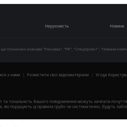
Нерухомість
Новини
 що позначені знаками "Реклама", "PR", "Спецпроект", "Новини компа
ися з нами
|
Розмістити свої відеоматеріали
|
Угода Користув
ст та тональність Вашого повідомлення можуть зачіпати почутт
і, які порушують ці правила грубо чи систематично, будуть забло