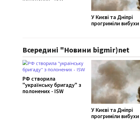
У Києві та Дніпрі
прогриміли вибухи 
Всередині "Новини bigmir)net
РФ створила
"українську бригаду" з
полонених - ISW
У Києві та Дніпрі
прогриміли вибухи 