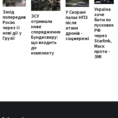
Україна
Захід
У Сизрані
хоче
ЗСУ
попередив
палає НПЗ
бити по
отримали
Росію
після
пускових
нове
через її
атаки
РФ
спорядження
нові дії у
дронів -
через
Бундесверу:
Грузії
соцмережі
Starlink,
що входить
Маск
до
проти -
комплекту
ЗМІ