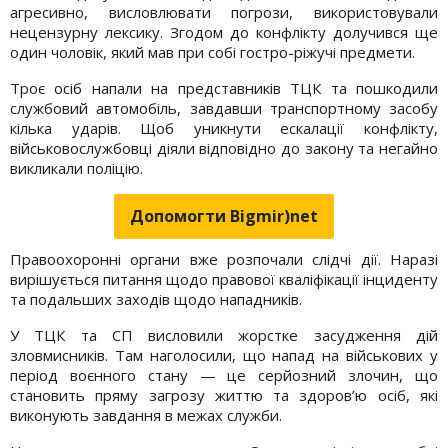
агресивно, висловлювати погрози, використовували
нецензурну лексику. Згодом до конфлікту долучився ще
один чоловік, який мав при собі гостро-ріжучі предмети.
Троє осіб напали на представників ТЦК та пошкодили
службовий автомобіль, завдавши транспортному засобу
кілька ударів. Щоб уникнути ескалації конфлікту,
військовослужбовці діяли відповідно до закону та негайно
викликали поліцію.
Допомогти Bigmir)net
Правоохоронні органи вже розпочали слідчі дії. Наразі
вирішується питання щодо правової кваліфікації інциденту
та подальших заходів щодо нападників.
У ТЦК та СП висловили жорстке засудження дій
зловмисників. Там наголосили, що напад на військових у
період воєнного стану — це серйозний злочин, що
становить пряму загрозу життю та здоров’ю осіб, які
виконують завдання в межах служби.