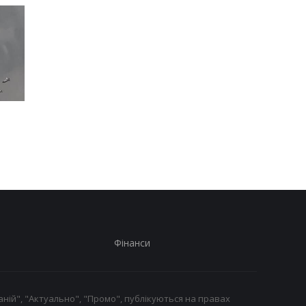
Іран погрожує бити по
Підозра Стефанішині
сусіднім країнам в разі
САП просить 13,3 мл
нових атак США - ЗМІ
застави
Фінанси
ній", "Актуально", "Промо", публікуються на правах