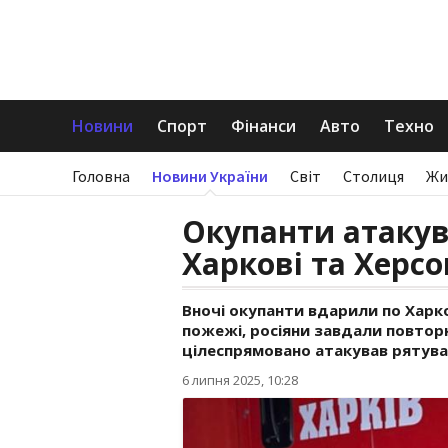
Новини
Спорт
Фінанси
Авто
Техно
Головна
Новини України
Світ
Столиця
Жи
Окупанти атакув
Харкові та Херсо
Вночі окупанти вдарили по Харко
пожежі, росіяни завдали повторн
цілеспрямовано атакував рятува
6 липня 2025, 10:28