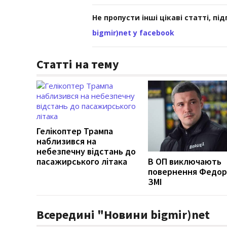
Не пропусти інші цікаві статті, пі
bigmir)net у facebook
Статті на тему
Гелікоптер Трампа
наблизився на
небезпечну відстань до
пасажирського літака
В ОП виключають
повернення Федор
ЗМІ
Всередині "Новини bigmir)net