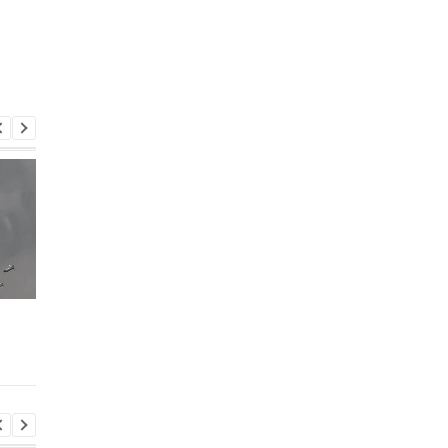
Іран погрожує бити по
Підозра Стефанішині
сусіднім країнам в разі
САП просить 13,3 мл
нових атак США - ЗМІ
застави