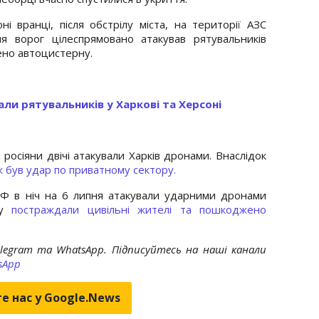
і вранці, після обстрілу міста, на території АЗС
ня ворог цілеспрямовано атакував рятувальників
ено автоцистерну.
ли рятувальників у Харкові та Херсоні
 росіяни двічі атакували Харків дронами. Внаслідок
ж був удар по приватному сектору.
РФ в ніч на 6 липня атакували ударними дронами
ру
постраждали цивільні жителі та пошкоджено
elegram та WhatsApp. Підписуйтесь на наші канали
sApp
е нас у Google.News