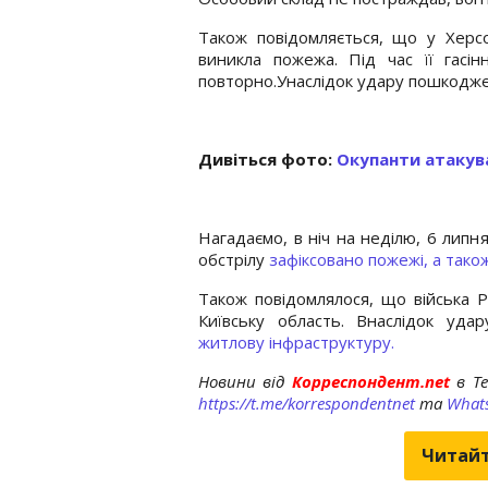
Також повідомляється, що у Херсон
виникла пожежа. Під час її гасін
повторно.Унаслідок удару пошкодж
Дивіться фото:
Окупанти атакува
Нагадаємо, в ніч на неділю, 6 липня
обстрілу
зафіксовано пожежі, а тако
Також повідомлялося, що війська 
Київську область. Внаслідок уда
житлову інфраструктуру.
Новини від
Корреспондент.net
в T
https://t.me/korrespondentnet
та
What
Читайт