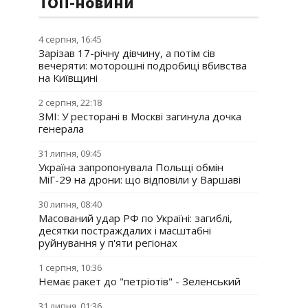
ТОП-новини
4 серпня, 16:45
Зарізав 17-річну дівчину, а потім сів
вечеряти: моторошні подробиці вбивства
на Київщині
2 серпня, 22:18
ЗМІ: У ресторані в Москві загинула дочка
генерала
31 липня, 09:45
Україна запропонувала Польщі обмін
МіГ-29 на дрони: що відповіли у Варшаві
30 липня, 08:40
Масований удар РФ по Україні: загиблі,
десятки постраждалих і масштабні
руйнування у п'яти регіонах
1 серпня, 10:36
Немає ракет до "петріотів" - Зеленський
31 липня, 01:36