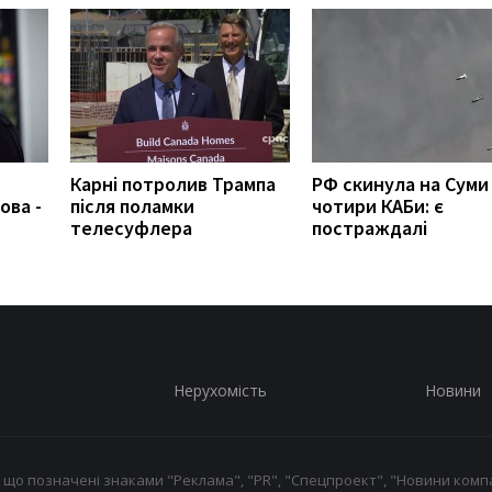
Карні потролив Трампа
РФ скинула на Суми
ова -
після поламки
чотири КАБи: є
телесуфлера
постраждалі
Нерухомість
Новини
 що позначені знаками "Реклама", "PR", "Спецпроект", "Новини компа