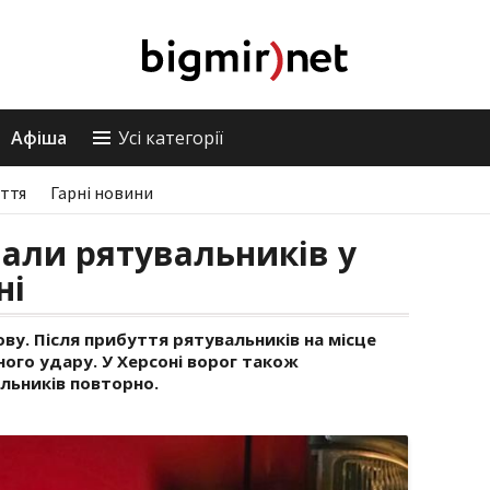
Афіша
Усі категорії
ття
Гарні новини
али рятувальників у
ні
ву. Після прибуття рятувальників на місце
ого удару. У Херсоні ворог також
льників повторно.