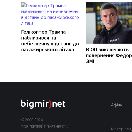
Гелікоптер Трампа
наблизився на
небезпечну відстань до
пасажирського літака
В ОП виключають
повернення Федор
ЗМІ
Афіша
© 2000-2024,
ТОВ "КЕПРЕЙТ ПАРТНЕРС"".
Матеріали,