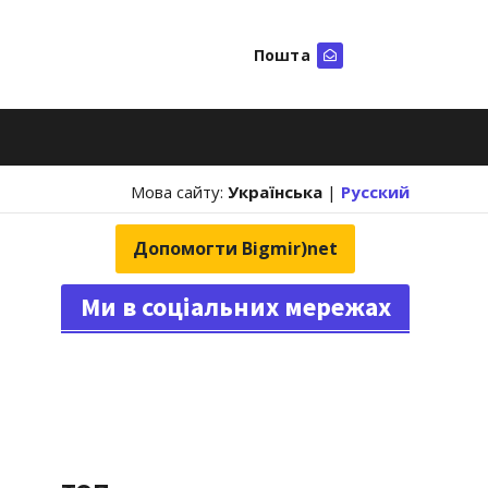
Пошта
Шукати
Мова сайту:
Українська
|
Русский
Допомогти Bigmir)net
Ми в соціальних мережах