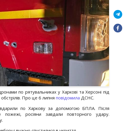
ронами по рятувальниках у Харкові та Херсоні під
х обстрілів. Про це 6 липня
повідомила
ДСНС.
 вдарили по Харкову за допомогою БПЛА. Після
е пожежі, росіяни завдали повторного удару.
у.
еборці вчасно спустилися в укриття.