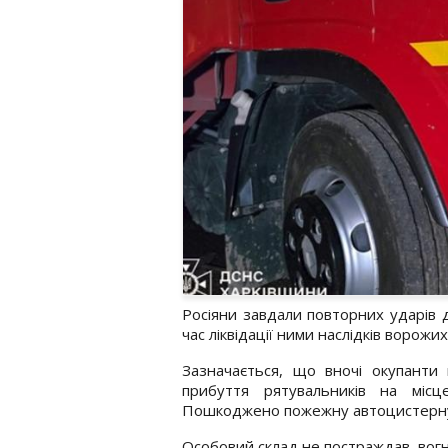
Росіяни завдали повторних ударів д
час ліквідації ними наслідків ворожи
Зазначається, що вночі окупанти
прибуття рятувальників на місц
Пошкоджено пожежну автоцистерн
Особовий склад не постраждав, вогн