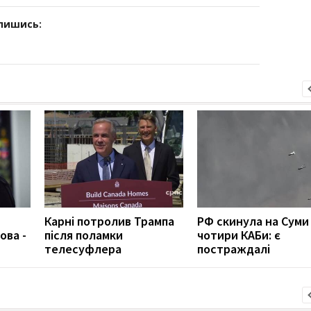
дпишись:
Карні потролив Трампа
РФ скинула на Суми
ова -
після поламки
чотири КАБи: є
телесуфлера
постраждалі