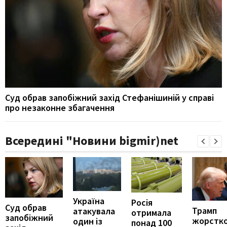
Суд обрав запобіжний захід Стефанішиній у справі
про незаконне збагачення
Всередині "Новини bigmir)net
Україна
Росія
Суд обрав
Трамп
атакувала
отримала
запобіжний
жорстк
один із
понад 100