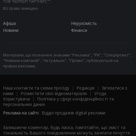
ТОВ "КЕПРЕЙТ ПАРТНЕРС"".
Всі права захищені.
Афіша
Нерухомість
Новини
Фінанси
Матеріали, що позначені знаками "Реклама", "PR", "Спецпроект",
"Новини компаній", "Актуально", "Промо", публікуються на
правах реклами.
Наші контакти та схема проїзду
|
Редакція
|
Зв'язатися з
нами
|
Розмістити свої відеоматеріали
|
Угода
Користувача
|
Політика у сфері конфіденційності та
персональних даних
Реклама на сайті:
Відділ продажів digital реклами
Залишаючи коментар, будь ласка, пам'ятайте, що зміст та
тональність Вашого повідомлення можуть зачіпати почуття