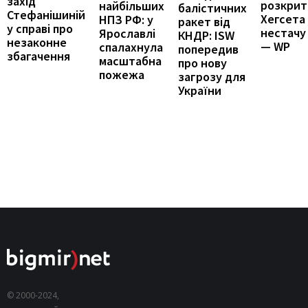
захід
розкрит
найбільших
балістичних
Стефанішиній
Хегсета
НПЗ РФ: у
ракет від
у справі про
нестачу
Ярославлі
КНДР: ISW
незаконне
— WP
спалахнула
попередив
збагачення
масштабна
про нову
пожежа
загрозу для
України
© 2000-2024,