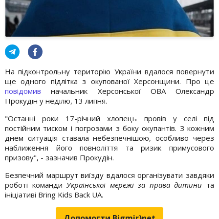
На підконтрольну територію України вдалося повернути
ще одного підлітка з окупованої Херсонщини. Про це
повідомив
начальник Херсонської ОВА Олександр
Прокудін у неділю, 13 липня.
"Останні роки 17-річний хлопець провів у селі під
постійним тиском і погрозами з боку окупантів. З кожним
днем ситуація ставала небезпечнішою, особливо через
наближення його повноліття та ризик примусового
призову", - зазначив Прокудін.
Безпечний маршрут виїзду вдалося організувати завдяки
роботі команди
Української мережі за права дитини
та
ініціативі Bring Kids Back UA.
Допомогти Bigmir)net