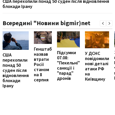
США перехопили понад 50 суден після відновлення
блокади Ірану
Всередині "Новини bigmir)net
Генштаб
Підсумки
У ДСНС
назвав
США
07.08:
повідомили
втрати
перехопили
"Пекельні"
нові деталі
Росії
понад 50
санкції і
атаки РФ
станом
суден після
"парад"
на
на 8
відновлення
дронів
Київщину
серпня
блокади
Ірану