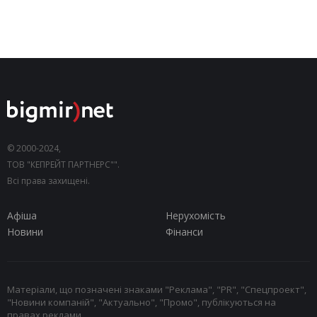
© 2000-2024,
ТОВ "КЕПРЕЙТ ПАРТНЕРС"".
Всі права захищені.
Афіша
Нерухомість
Новини
Фінанси
Матеріали, що позначені знаками "Реклама", "PR", "Спецпроект",
"Новини компаній", "Актуально", "Промо", публікуються на
правах реклами.