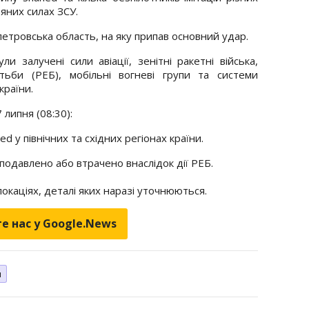
яних силах ЗСУ.
петровська область, на яку припав основний удар.
и залучені сили авіації, зенітні ракетні війська,
тьби (РЕБ), мобільні вогневі групи та системи
країни.
липня (08:30):
 у північних та східних регіонах країни.
 подавлено або втрачено внаслідок дії РЕБ.
локаціях, деталі яких наразі уточнюються.
е нас у Google.News
н