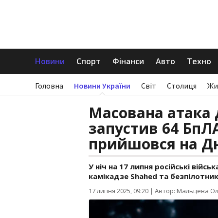
Новини
Спорт
Фінанси
Авто
Техно
Головна
Новини України
Світ
Столиця
Жи
Масована атака 
запустив 64 БпЛ
прийшовся на Д
У ніч на 17 липня російські вій
камікадзе Shahed та безпілотник
17 липня 2025, 09:20
|
Автор: Мальцева О