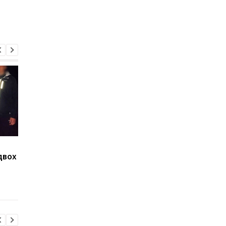
На Закарпатті викрили
Українці висловилис
двох
масштабну схему в ТЦК:
щодо тривалості вій
понад 1500 чоловіків
опитування
незаконно зняли з
обліку