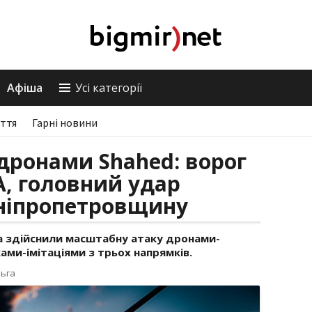
Афіша
Усі категорії
ття
Гарні новини
дронами Shahed: ворог
А, головний удар
ніпропетровщину
ська здійснили масштабну атаку дронами-
ами-імітаціями з трьох напрямків.
льга