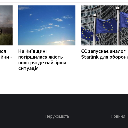
ися
На Київщині
ЄС запускає аналог
йни -
погіршилася якість
Starlink для оборон
повітря: де найгірша
ситуація
Нерухомість
Новини