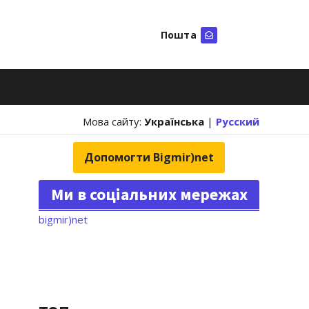
Пошта
Шукати
Мова сайту:
Українська
|
Русский
Допомогти Bigmir)net
Ми в соціальних мережах
bigmir)net