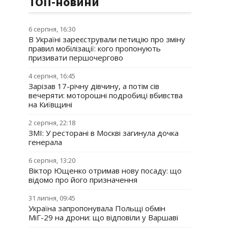
ТОП-новини
6 серпня, 16:30
В Україні зареєстрували петицію про зміну
правил мобілізації: кого пропонують
призивати першочергово
4 серпня, 16:45
Зарізав 17-річну дівчину, а потім сів
вечеряти: моторошні подробиці вбивства
на Київщині
2 серпня, 22:18
ЗМІ: У ресторані в Москві загинула дочка
генерала
6 серпня, 13:20
Віктор Ющенко отримав нову посаду: що
відомо про його призначення
31 липня, 09:45
Україна запропонувала Польщі обмін
МіГ-29 на дрони: що відповіли у Варшаві