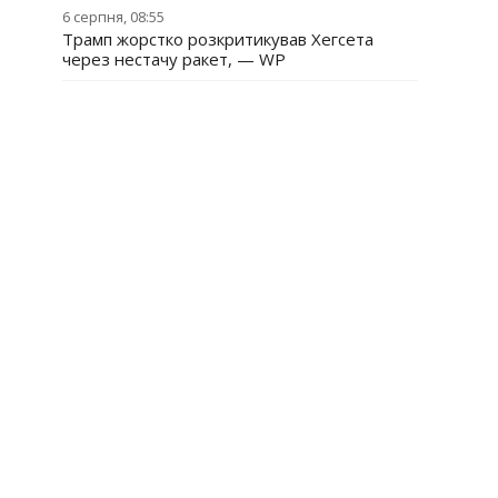
6 серпня, 08:55
Трамп жорстко розкритикував Хегсета
через нестачу ракет, — WP