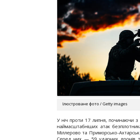
Ілюстроване фото / Getty images
У ніч проти 17 липня, починаючи з 
наймасштабніших атак безпілотника
Міллерово та Приморсько-Ахтарськ 
Серед них — 59 ударних дронів тип