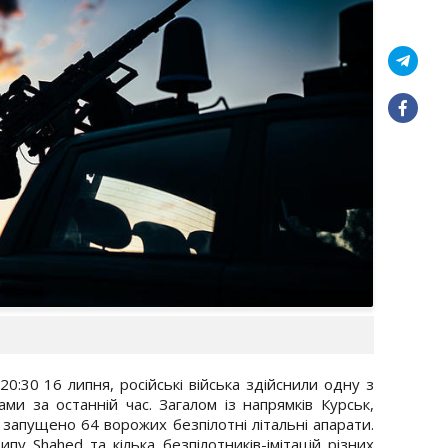
20:30 16 липня, російські війська здійснили одну з
ми за останній час. Загалом із напрямків Курськ,
запущено 64 ворожих безпілотні літальні апарати.
у Shahed та кілька безпілотників-імітацій різних