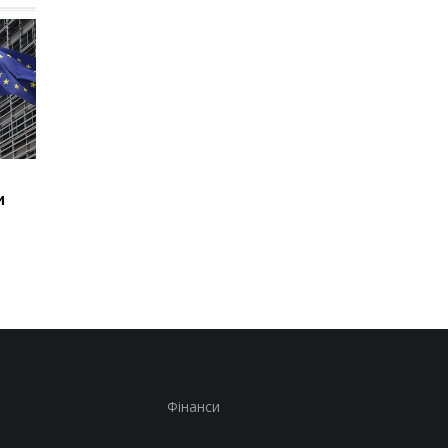
У Києві зросла кількість
У ТЦК на Житомирщи
и
загиблих внаслідок
помер 46-річний
обстрілу 5 серпня
військовозобов’язан
розпочато
розслідування
Фінанси