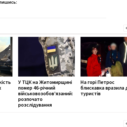
дпишись:
кість
У ТЦК на Житомирщині
На горі Петрос
к
помер 46-річний
блискавка вразила 
військовозобов’язаний:
туристів
розпочато
розслідування