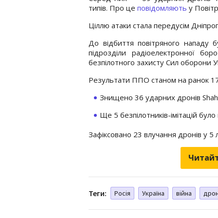
типів. Про це
повідомляють
у Повітр
Ціллю атаки стала передусім Дніпро
До відбиття повітряного нападу бул
підрозділи радіоелектронної боро
безпілотного захисту Сил оборони У
Результати ППО станом на ранок 17 
Знищено 36 ударних дронів Shahed
Ще 5 безпілотників-імітацій було
Зафіксовано 23 влучання дронів у 5 
Читайт
Теги:
Росія
Україна
війна
дро