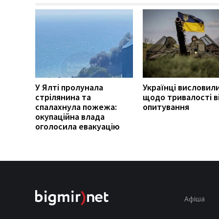
У Ялті пролунала
Українці висловил
стрілянина та
щодо тривалості ві
спалахнула пожежа:
опитування
окупаційна влада
оголосила евакуацію
Афіша