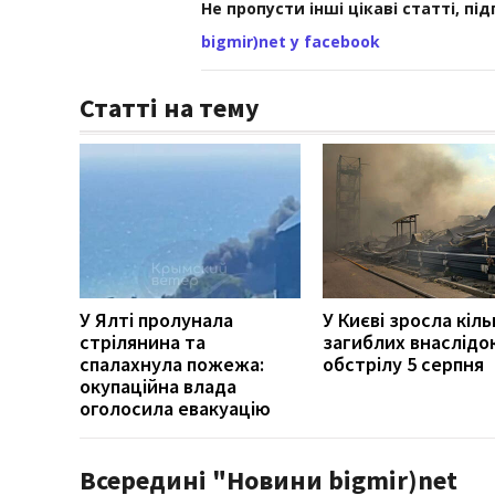
Не пропусти інші цікаві статті, пі
bigmir)net у facebook
Статті на тему
У Ялті пролунала
У Києві зросла кіль
стрілянина та
загиблих внаслідо
спалахнула пожежа:
обстрілу 5 серпня
окупаційна влада
оголосила евакуацію
Всередині "Новини bigmir)net