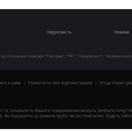
Нерухомість
Новини
 що позначені знаками "Реклама", "PR", "Спецпроект", "Новини компа
ися з нами
|
Розмістити свої відеоматеріали
|
Угода Користув
ст та тональність Вашого повідомлення можуть зачіпати почутт
і, які порушують ці правила грубо чи систематично, будуть забло