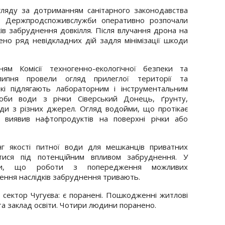
агляду за дотриманням санітарного законодавства
ня Держпродспоживслужби оперативно розпочали
дків забруднення довкілля. Після влучання дрона на
но ряд невідкладних дій задля мінімізації шкоди
ням Комісії техногенно-екологічної безпеки та
ипня провели огляд прилеглої території та
 які підлягають лабораторним і інструментальним
роби води з річки Сіверський Донець, ґрунту,
оди з різних джерел. Огляд водойми, що протікає
 виявив нафтопродуктів на поверхні річки або
нг якості питної води для мешканців приватних
тися під потенційним впливом забруднення. У
или, що роботи з попередження можливих
нення наслідків забруднення тривають.
сектор Чугуєва: є поранені. Пошкодженні житлові
та заклад освіти. Чотири людини поранено.