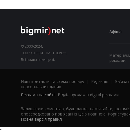
Афіша
© 2000-2024,
ТОВ "КЕПРЕЙТ ПАРТНЕРС"".
Матеріали,
Всі права захищені.
реклами.
Наші контакти та схема проїзду
|
Редакція
|
Зв'язат
персональних даних
Реклама на сайті:
Відділ продажів digital реклами
Залишаючи коментар, будь ласка, пам'ятайте, що змі
опосередковано пов'язані із цією новиною. Користувач
Повна версія правил
x