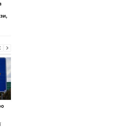
в
У Ялті пролунала
Зеленський проводи
стрілянина та
переговори Вучичем 
зи,
спалахнула пожежа:
Белграді
окупаційна влада
оголосила евакуацію
ро
Росіяни влучили дроном
Летіла балістика і
по локомотиву поїзда
"шахеди": як
Суми-Київ
спрацювала ППО
ї