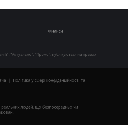
Фінанси
ній", "Актуально", "Промо", публікуються на правах
ача
|
Політика у сфері конфіденційності та
я реальних людей, що безпосередньо чи
ковані.