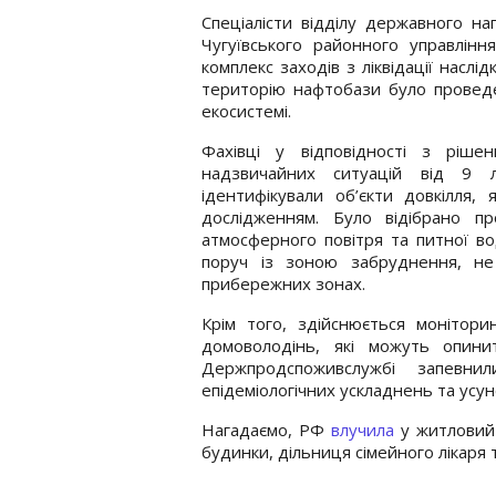
Спеціалісти відділу державного н
Чугуївського районного управлін
комплекс заходів з ліквідації наслі
територію нафтобази було проведе
екосистемі.
Фахівці у відповідності з рішен
надзвичайних ситуацій від 9 л
ідентифікували об’єкти довкілля,
дослідженням. Було відібрано п
атмосферного повітря та питної в
поруч із зоною забруднення, не
прибережних зонах.
Крім того, здійснюється монітори
домоволодінь, які можуть опини
Держпродспоживслужбі запевн
епідеміологічних ускладнень та усу
Нагадаємо, РФ
влучила
у житловий 
будинки, дільниця сімейного лікаря 