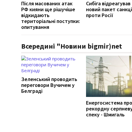
Після масованих атак
Сибіга відреагував
РФ кияни ще рішучіше
новий пакет санкці
відкидають
проти Росії
територіальні поступки:
опитування
Всередині "Новини bigmir)net
Зеленський проводить
переговори Вучичем у
Белграді
Енергосистема пр
рекордну серпнев
спеку - Шмигаль