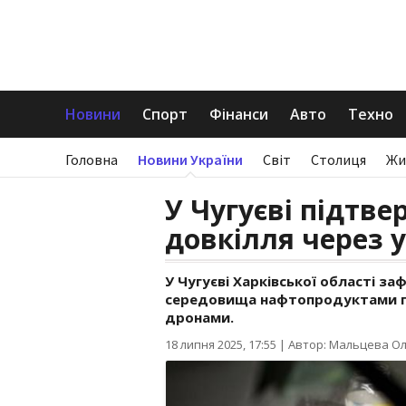
Новини
Спорт
Фінанси
Авто
Техно
Головна
Новини України
Світ
Столиця
Жи
У Чугуєві підтв
довкілля через 
У Чугуєві Харківської області з
середовища нафтопродуктами пі
дронами.
18 липня 2025, 17:55
|
Автор: Мальцева О