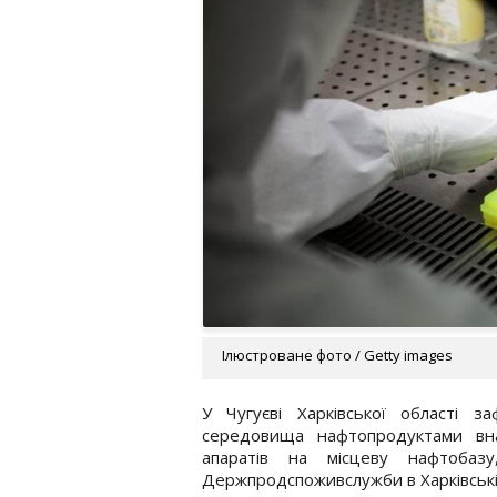
Ілюстроване фото / Getty images
У Чугуєві Харківської області з
середовища нафтопродуктами внас
апаратів на місцеву нафтобаз
Держпродспоживслужби в Харківській