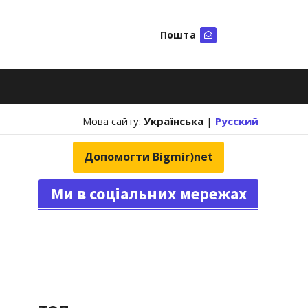
Пошта
Шукати
Мова сайту:
Українська
|
Русский
Допомогти Bigmir)net
Ми в соціальних мережах