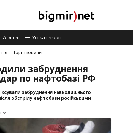
Афіша
Усі категорії
ття
Гарні новини
ердили забруднення
удар по нафтобазі РФ
афіксували забруднення навколишнього
сля обстрілу нафтобази російськими
льга