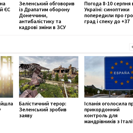
 на
Зеленський обговорив
Погода 8-10 серпня 
й ЄС
із Драпатим оборону
Україні: синоптики
Донеччини,
попередили про гро
антибалістику та
град і спеку до +37
кадрові зміни в ЗСУ
ойшла
Балістичний терор:
Іспанія оголосила п
у
Зеленський зробив
прикордонний
заяву
контроль для
мандрівників з Італі