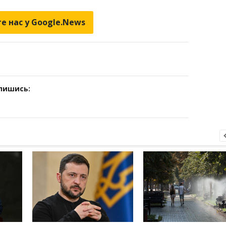
е нас у Google.News
дпишись: