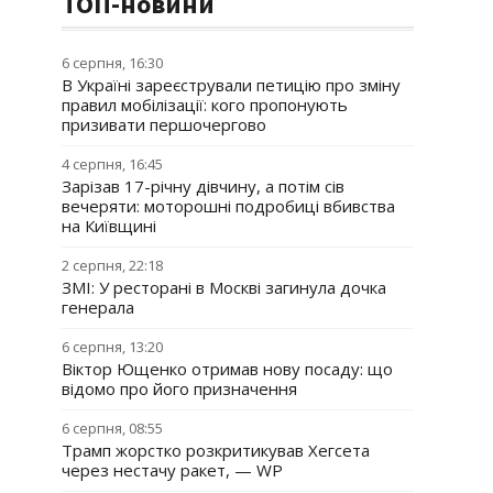
ТОП-новини
6 серпня, 16:30
В Україні зареєстрували петицію про зміну
правил мобілізації: кого пропонують
призивати першочергово
4 серпня, 16:45
Зарізав 17-річну дівчину, а потім сів
вечеряти: моторошні подробиці вбивства
на Київщині
2 серпня, 22:18
ЗМІ: У ресторані в Москві загинула дочка
генерала
6 серпня, 13:20
Віктор Ющенко отримав нову посаду: що
відомо про його призначення
6 серпня, 08:55
Трамп жорстко розкритикував Хегсета
через нестачу ракет, — WP