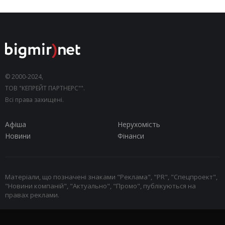
© 2000-2024,
ТОВ "КЕПРЕЙТ ПАРТНЕРС"".
Всі права захищені.
Афіша
Нерухомість
Новини
Фінанси
Матеріали, що позначені знаками "Реклама", "PR", "Спецпроект",
"Новини компаній", "Актуально", "Промо", публікуються на
правах реклами.