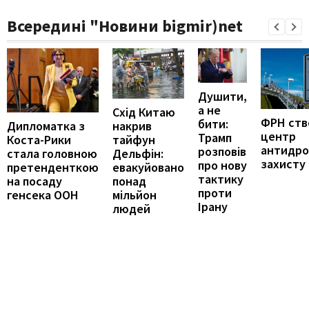
Всередині "Новини bigmir)net
Душити,
а не
Схід Китаю
ФРН ств
бити:
накрив
Дипломатка з
центр
Трамп
тайфун
Коста-Рики
антидро
розповів
Дельфін:
стала головною
захисту
про нову
евакуйовано
претенденткою
тактику
понад
на посаду
проти
мільйон
генсека ООН
Ірану
людей