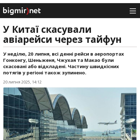
У Китаї скасували
авіарейси через тайфун
У неділю, 20 липня, всі денні рейси в аеропортах
Гонконгу, Шеньженя, Чжухая та Макао були
скасовані або відкладені. Частину швидкісних
потягів у регіоні також зупинено.
20 липня 2025, 14:12