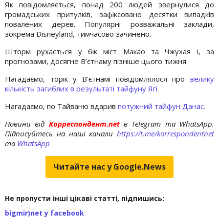
Як повідомляється, понад 200 людей звернулися до
громадських притулків, зафіксовано десятки випадків
повалених дерев. Популярні розважальні заклади,
зокрема Disneyland, тимчасово зачинено.
Шторм рухається у бік міст Макао та Чжухая і, за
прогнозами, досягне В’єтнаму пізніше цього тижня.
Нагадаємо, торік у В'єтнамі повідомлялося про
велику
кількість загиблих в результаті тайфуну Ягі
.
Нагадаємо, по Тайваню вдарив
потужний тайфун Данас.
Новини від
Корреспондент.net
в Telegram та WhatsApp.
Підписуйтесь на наші канали
https://t.me/korrespondentnet
та
WhatsApp
Читайте нас у Google.News
Не пропусти інші цікаві статті, підпишись:
bigmir)net у facebook