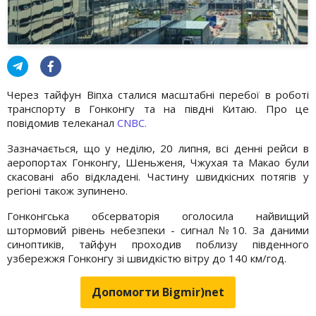
Через тайфун Віпха сталися масштабні перебої в роботі
транспорту в Гонконгу та на півдні Китаю. Про це
повідомив телеканал
CNBC.
Зазначається, що у неділю, 20 липня, всі денні рейси в
аеропортах Гонконгу, Шеньженя, Чжухая та Макао були
скасовані або відкладені. Частину швидкісних потягів у
регіоні також зупинено.
Гонконгська обсерваторія оголосила найвищий
штормовий рівень небезпеки - сигнал №10. За даними
синоптиків, тайфун проходив поблизу південного
узбережжя Гонконгу зі швидкістю вітру до 140 км/год.
Допомогти Bigmir)net