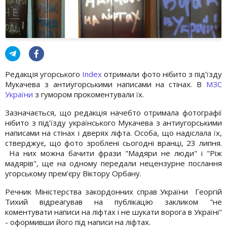
Редакція угорського
Index
отримали фото нібито з під’їзду
Мукачева з антиугорськими написами на стінах. В
МЗС
України
з гумором прокоментували їх.
Зазначається, що редакція начебто отримала фотографії
нібито з під’їзду українського Мукачева з антиугорськими
написами на стінах і дверях ліфта. Особа, що надіслала їх,
стверджує, що фото зроблені сьогодні вранці, 23 липня.
На них можна бачити фрази "Мадяри не люди" і "Ріж
мадярів", ще на одному передали нецензурне послання
угорському прем’єру Віктору Орбану.
Речник Міністерства закордонних справ України Георгій
Тихий відреагував на публікацію закликом "не
коментувати написи на ліфтах і не шукати ворога в Україні"
- оформивши його під написи на ліфтах.