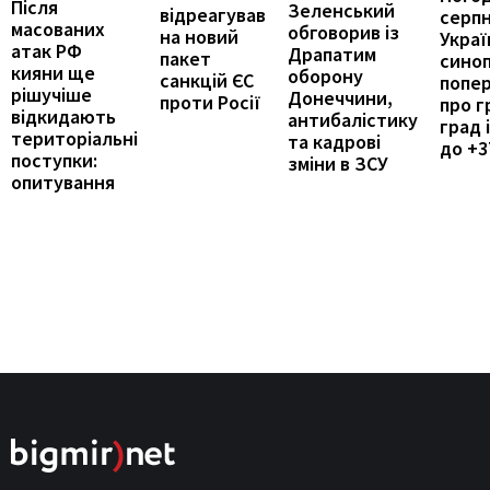
Після
Зеленський
відреагував
серпн
масованих
обговорив із
на новий
Україн
атак РФ
Драпатим
пакет
сино
кияни ще
оборону
санкцій ЄС
попе
рішучіше
Донеччини,
проти Росії
про г
відкидають
антибалістику
град 
територіальні
та кадрові
до +3
поступки:
зміни в ЗСУ
опитування