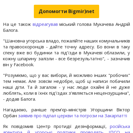
Допомогти Bigmir)net
На це також
відреагував
міський голова Мукачева Андрій
Балога.
"Шановна угорська владо, пожалійте наших комунальників
та правоохоронців - дайте точну адресу. Бо вони в таку
спеку вже всі будинки та під’їзди в Мукачеві облазили, у
кожну шпарину залізли - все безрезультатно", - зазначив
він у Facebook.
"Розуміємо, що у вас вибори, й можливо інших "робочих"
тем немає. Але зовсім недобре, щоб ці написи побачили
наші діти. Та й загалом - у нас люди охайні й не дуже
люблять, коли в їхніх під’їздах з’являється нецензурщина",
- додав Балога.
Нагадаємо, раніше прем’єр-міністрів Угорщини Віктор
Орбан
заявив про підпал церкви та погрози на Закарпатті
Як повідомив Центр протидії дезінформації,
російська
агентура й угорські політики проводять ІПСО на