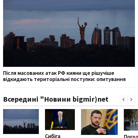
Після масованих атак РФ кияни ще рішучіше
відкидають територіальні поступки: опитування
Всередині "Новини bigmir)net
Сибіга
Погод