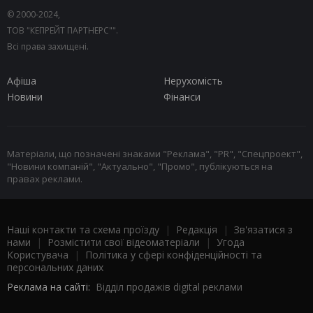
© 2000-2024,
ТОВ "КЕПРЕЙТ ПАРТНЕРС"".
Всі права захищені.
Афіша
Нерухомість
Новини
Фінанси
Матеріали, що позначені знаками "Реклама", "PR", "Спецпроект",
"Новини компаній", "Актуально", "Промо", публікуються на
правах реклами.
Наші контакти та схема проїзду
|
Редакція
|
Зв'язатися з
нами
|
Розмістити свої відеоматеріали
|
Угода
Користувача
|
Політика у сфері конфіденційності та
персональних даних
Реклама на сайті:
Відділ продажів digital реклами