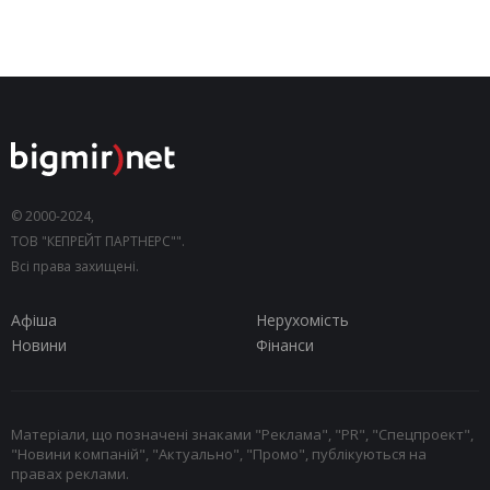
© 2000-2024,
ТОВ "КЕПРЕЙТ ПАРТНЕРС"".
Всі права захищені.
Афіша
Нерухомість
Новини
Фінанси
Матеріали, що позначені знаками "Реклама", "PR", "Спецпроект",
"Новини компаній", "Актуально", "Промо", публікуються на
правах реклами.