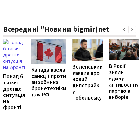
Всередині "Новини bigmir)net
В Росії
Зеленський
Канада ввела
зняли
заявив про
санкції проти
Понад 6
єдину
новий
виробника
тисяч
антивоєнну
дипстрайк
бронетехніки
дронів:
партію з
у
для РФ
ситуація
виборів
Тобольську
на
фронті