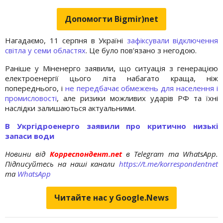
Допомогти Bigmir)net
Нагадаємо, 11 серпня в Україні
зафіксували відключення
світла у семи областях
. Це було пов'язано з негодою.
Раніше у Міненерго заявили, що ситуація з генерацією
електроенергії цього літа набагато краща, ніж
попереднього, і
не передбачає обмежень для населення і
промисловості
, але ризики можливих ударів РФ та їхні
наслідки залишаються актуальними.
В Укргідроенерго заявили про критично низькі
запаси води
Новини від
Корреспондент.net
в Telegram та WhatsApp.
Підписуйтесь на наші канали
https://t.me/korrespondentnet
та
WhatsApp
Читайте нас у Google.News