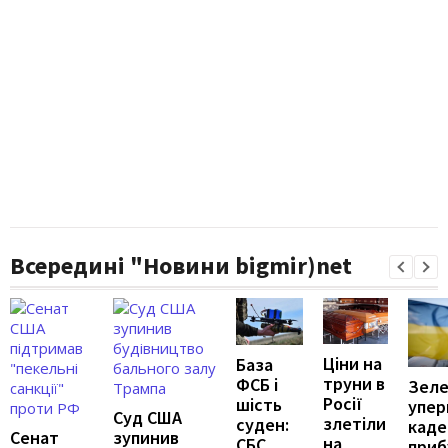
Всередині "Новини bigmir)net
Ціни на
База
труни в
ФСБ і
Зеле
Росії
шість
упер
Суд США
злетіли
суден:
каде
Сенат
зупинив
на
СБС
приб