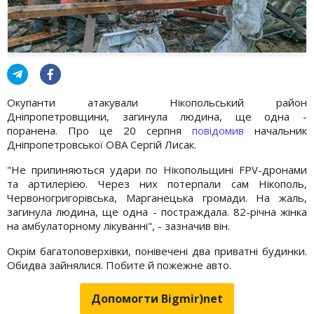
Окупанти атакували Нікопольський район
Дніпропетровщини, загинула людина, ще одна -
поранена. Про це 20 серпня
повідомив
начальник
Дніпропетровської ОВА Сергій Лисак.
"Не припиняються удари по Нікопольщині FPV-дронами
та артилерією. Через них потерпали сам Нікополь,
Червоногригорівська, Марганецька громади. На жаль,
загинула людина, ще одна - постраждала. 82-річна жінка
на амбулаторному лікуванні", - зазначив він.
Окрім багатоповерхівки, понівечені два приватні будинки.
Обидва зайнялися. Побите й пожежне авто.
Допомогти Bigmir)net