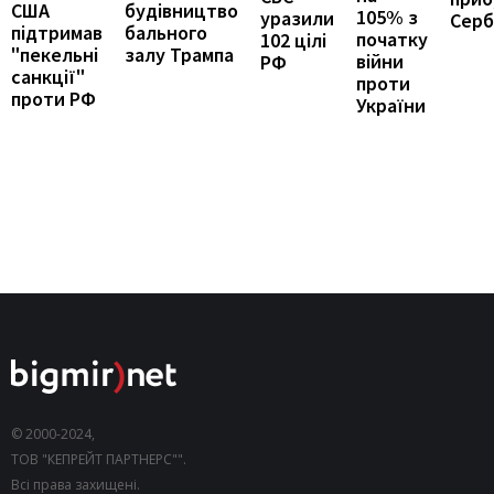
США
будівництво
105% з
уразили
Серб
підтримав
бального
початку
102 цілі
"пекельні
залу Трампа
війни
РФ
санкції"
проти
проти РФ
України
© 2000-2024,
ТОВ "КЕПРЕЙТ ПАРТНЕРС"".
Всі права захищені.