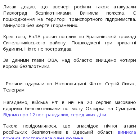
Лисак додав, що ввечері росіяни також атакували
Павлоград безпілотниками. Виникла пожежа. Є
пошкодження на території транспортного підприємства.
Минулося без жертв і поранених.
Крім того, БпЛА росіян поцілив по Брагинівській громаді
Синельниківського району. Пошкоджені три приватні
будинки. Ніхто не постраждав.
За даними глави ОВА, над областю знищено чотири
ворожі безпілотники.
Росіяни вдарили по Нікопольщині. Фото: Сергій Лисак,
Телеграм
Нагадаємо, війська РФ в ніч на 20 серпня масовано
вдарили безпілотниками по місту Охтирка на Сумщині.
Відомо про 12 постраждалих, серед яких діти.
Також повідомлялося, що внаслідок нічної атаки
російських безпілотників в Одеській області
виникла
пожежа, постраждала одна людина.