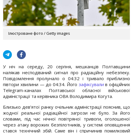
Ілюстроване фото / Getty images
У ніч на середу, 20 серпня, мешканців Полтавщини
налякав несподіваний сигнал про радіаційну небезпеку.
Повідомлення пролунало о 04:32 і тривало приблизно
півтори хвилини — до 04:34. Його
зафіксували
в офіційних
Telegram-каналах Полтавської обласної військової
адміністрації та керівника ОВА Володимира Когута.
Близько дев’ятої ранку очільник адміністрації пояснив, що
жодної реальної радіаційної загрози не було. За його
словами, під час нічної повітряної тривоги, оголошеної
через атаку ворожих безпілотників, у системі оповіщення
стався технічний збій. Саме він і спричинив помилковий