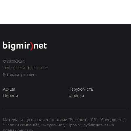
© 2000-2024,
ТОВ "КЕПРЕЙТ ПАРТНЕРС"".
Всі права захищені.
Афіша
Нерухомість
Новини
Фінанси
Матеріали, що позначені знаками "Реклама", "PR", "Спецпроект",
"Новини компаній", "Актуально", "Промо", публікуються на
правах реклами.