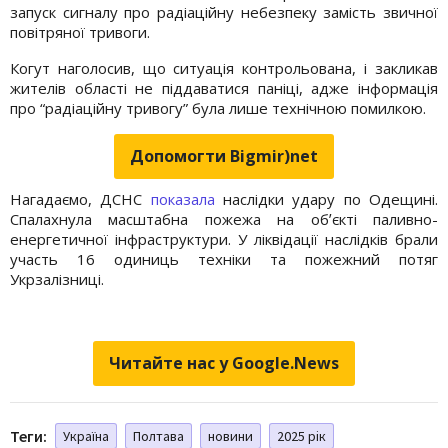
запуск сигналу про радіаційну небезпеку замість звичної
повітряної тривоги.
Когут наголосив, що ситуація контрольована, і закликав
жителів області не піддаватися паніці, адже інформація
про “радіаційну тривогу” була лише технічною помилкою.
Допомогти Bigmir)net
Нагадаємо, ДСНС
показала
наслідки удару по Одещині.
Спалахнула масштабна пожежа на обʼєкті паливно-
енергетичної інфраструктури. У ліквідації наслідків брали
участь 16 одиниць техніки та пожежний потяг
Укрзалізниці.
Читайте нас у Google.News
Теги:
Україна
Полтава
новини
2025 рік