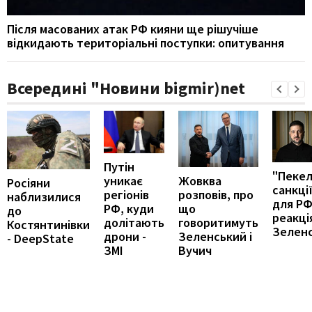
Після масованих атак РФ кияни ще рішучіше
відкидають територіальні поступки: опитування
Всередині "Новини bigmir)net
Путін
"Пекел
Жовква
уникає
Росіяни
санкці
розповів, про
регіонів
наблизилися
для РФ
що
РФ, куди
до
реакці
говоритимуть
долітають
Костянтинівки
Зелен
Зеленський і
дрони -
- DeepState
Вучич
ЗМІ