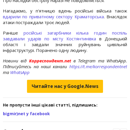
Про наслідки обстрілу наразі не повідомляється.
Нагадаємо, у п'ятницю вдень російські війська також
вдарили по приватному сектору Краматорська
. Внаслідок
атаки постраждали троє людей.
Раніше
російські загарбники кілька годин поспіль
завдавали ударів по місту Костянтинівка
в Донецькій
області і завдали значних руйнувань цивільній
інфраструктурі. Поранено одну людину.
Новини від
Корреспондент.net
в Telegram та WhatsApp.
Підписуйтесь на наші канали
https://t.me/korrespondentnet
та
WhatsApp
Читайте нас у Google.News
Не пропусти інші цікаві статті, підпишись:
bigmir)net у facebook