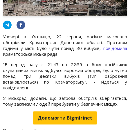
Увечері в п’ятницю, 22 серпня, росіяни масовано
обстріляли Краматорськ Донецької області. Протягом
години у місті було чути понад 30 вибухів,
повідомила
Краматорська міська рада.
"В період часу з 21:47 по 22:59 з боку російських
окупаційних військ відбувся ворожий обстріл, було чутно
понад три десятки вибухів (тип озброєння
встановлюється) по Краматорську", - йдеться у
повідомленні.
У міськраді додали, що загроза обстрілів зберігається,
тому закликали людей перебувати у безпечних місцях.
Допомогти Bigmir)net