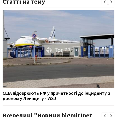
Статті на тему
США підозрюють РФ у причетності до інциденту з
дроном у Лейпцигу - WSJ
Всередині "Новини bigmir)net