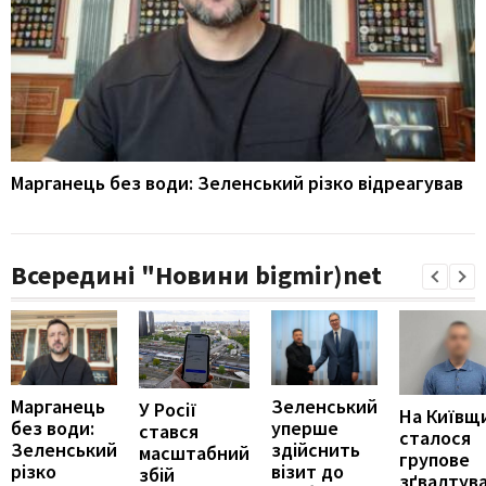
Марганець без води: Зеленський різко відреагував
Всередині "Новини bigmir)net
Марганець
Зеленський
У Росії
На Київщ
без води:
уперше
стався
сталося
Зеленський
здійснить
масштабний
групове
різко
візит до
збій
зґвалтув