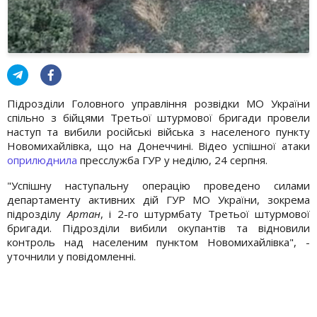
Підрозділи Головного управління розвідки МО України
спільно з бійцями Третьої штурмової бригади провели
наступ та вибили російські війська з населеного пункту
Новомихайлівка, що на Донеччині. Відео успішної атаки
оприлюднила
пресслужба ГУР у неділю, 24 серпня.
"Успішну наступальну операцію проведено силами
департаменту активних дій ГУР МО України, зокрема
підрозділу
Артан
, і 2-го штурмбату Третьої штурмової
бригади. Підрозділи вибили окупантів та відновили
контроль над населеним пунктом Новомихайлівка", -
уточнили у повідомленні.