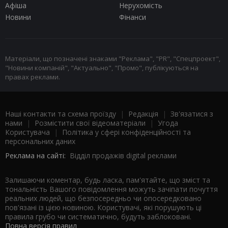
Афіша
Нерухомість
Новини
Фінанси
Матеріали, що позначені знаками "Реклама", "PR", "Спецпроект",
"Новини компаній", "Актуально", "Промо", публікуються на
правах реклами.
Наші контакти та схема проїзду
|
Редакція
|
Зв'язатися з
нами
|
Розмістити свої відеоматеріали
|
Угода
Користувача
|
Політика у сфері конфіденційності та
персональних даних
Реклама на сайті:
Відділ продажів digital реклами
Залишаючи коментар, будь ласка, пам'ятайте, що зміст та
тональність Вашого повідомлення можуть зачіпати почуття
реальних людей, що безпосередньо чи опосередковано
пов'язані із цією новиною. Користувачі, які порушують ці
правила грубо чи систематично, будуть заблоковані.
Повна версія правил