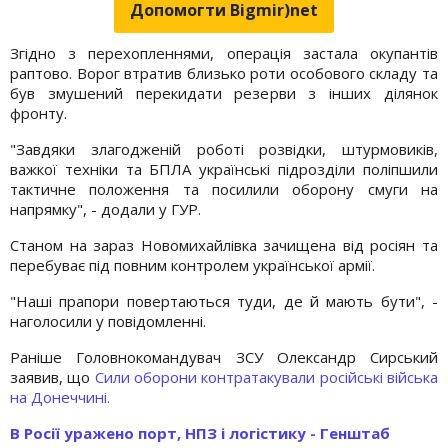
Допомогти Bigmir)net
Згідно з перехопленнями, операція застала окупантів
раптово. Ворог втратив близько роти особового складу та
був змушений перекидати резерви з інших ділянок
фронту.
"Завдяки злагодженій роботі розвідки, штурмовиків,
важкої техніки та БПЛА українські підрозділи поліпшили
тактичне положення та посилили оборону смуги на
напрямку", - додали у ГУР.
Станом на зараз Новомихайлівка зачищена від росіян та
перебуває під повним контролем української армії.
"Наші прапори повертаються туди, де й мають бути", -
наголосили у повідомленні.
Раніше Головнокомандувач ЗСУ Олександр Сирський
заявив, що
Сили оборони контратакували російські війська
на Донеччині.
В Росії уражено порт, НПЗ і логістику - Генштаб