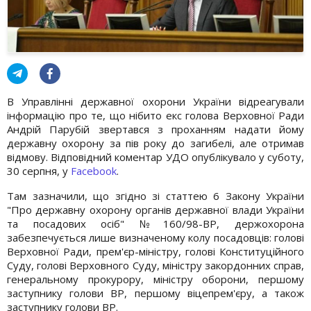
В Управлінні державної охорони України відреагували
інформацію про те, що нібито екс голова Верховної Ради
Андрій Парубій звертався з проханням надати йому
державну охорону за пів року до загибелі, але отримав
відмову. Відповідний коментар УДО опублікувало у суботу,
30 серпня, у
Facebook
.
Там зазначили, що згідно зі статтею 6 Закону України
"Про державну охорону органів державної влади України
та посадових осіб" № 160/98-ВР, держохорона
забезпечується лише визначеному колу посадовців: голові
Верховної Ради, прем'єр-міністру, голові Конституційного
Суду, голові Верховного Суду, міністру закордонних справ,
генеральному прокурору, міністру оборони, першому
заступнику голови ВР, першому віцепрем'єру, а також
заступнику голови ВР.