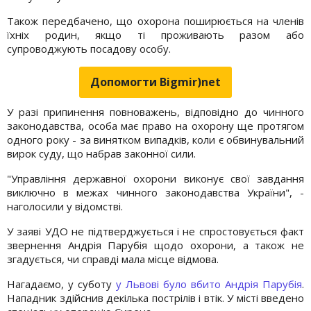
Також передбачено, що охорона поширюється на членів
їхніх родин, якщо ті проживають разом або
супроводжують посадову особу.
Допомогти Bigmir)net
У разі припинення повноважень, відповідно до чинного
законодавства, особа має право на охорону ще протягом
одного року - за винятком випадків, коли є обвинувальний
вирок суду, що набрав законної сили.
"Управління державної охорони виконує свої завдання
виключно в межах чинного законодавства України", -
наголосили у відомстві.
У заяві УДО не підтверджується і не спростовується факт
звернення Андрія Парубія щодо охорони, а також не
згадується, чи справді мала місце відмова.
Нагадаємо, у суботу
у Львові було вбито Андрія Парубія
.
Нападник здійснив декілька пострілів і втік. У місті введено