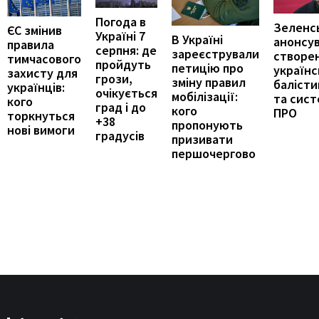
Погода в
Зеленс
ЄС змінив
Україні 7
В Україні
анонсу
правила
серпня: де
зареєстрували
створе
тимчасового
пройдуть
петицію про
українс
захисту для
грози,
зміну правил
балісти
українців:
очікується
мобілізації:
та сис
кого
град і до
кого
ПРО
торкнуться
+38
пропонують
нові вимоги
градусів
призивати
першочергово