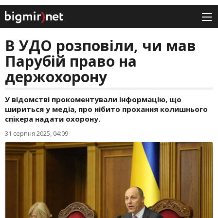
В УДО розповіли, чи мав
Парубій право на
держохорону
У відомстві прокоментували інформацію, що
шириться у медіа, про нібито прохання колишнього
спікера надати охорону.
31 серпня 2025, 04:09