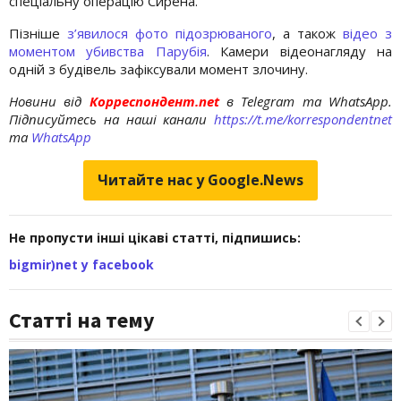
спеціальну операцію Сирена.
Пізніше
з’явилося фото підозрюваного
, а також
відео з
моментом убивства Парубія
. Камери відеонагляду на
одній з будівель зафіксували момент злочину.
Новини від
Корреспондент.net
в Telegram та WhatsApp.
Підписуйтесь на наші канали
https://t.me/korrespondentnet
та
WhatsApp
Читайте нас у Google.News
Не пропусти інші цікаві статті, підпишись:
bigmir)net у facebook
Статті на тему