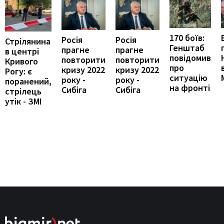
170 боїв:
Росія
Росія
Стрілянина
Генштаб
прагне
прагне
в центрі
повідомив
повторити
повторити
Кривого
про
кризу 2022
кризу 2022
Рогу: є
ситуацію
року -
року -
поранений,
на фронті
Сибіга
Сибіга
стрілець
утік - ЗМІ