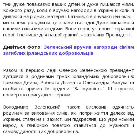
"Ми дуже поважаємо ваших дітей. Я дуже пишаюся ними.
Кожного разу, коли я вручаю нагороди в Україні й коли я
дивлюся на рідних, матерів і батьків, я відчуваю цей біль. І
ми хочемо розділити це з вами сьогодні. Дуже пишаємося
вашими сильними людьми. Вони герої, усі вони - справжні
герої. І не лише для нашої країни", - зазначив Президент.
Дивіться фото:
Зеленський вручив нагороди сім’ям
загиблих ірландських добровольців
Разом із першою леді Оленою Зеленською президент
зустрівся з родинами трьох ірландських добровольців:
Грехема Дейла, Роберта Дігана та Олександра Рижука та
особисто вручив їм ордени "За мужність" ІІІ ступеня,
посмертно присуджені героям.
Володимир Зеленський також висловив вдячність
родинам за виховання синів, які, попри життя далеко від
України, стали на її захист. Він підкреслив, що український
народ з глибокою повагою ставиться до мужності і
самовідданості цих добровольців.