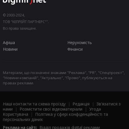
© 2000-2024,
ТОВ "КЕПРЕЙТ ПАРТНЕРС"".
Всі права захищені.
Афіша
Нерухомість
Новини
Фінанси
Матеріали, що позначені знаками "Реклама", "PR", "Спецпроект",
"Новини компаній", "Актуально", "Промо", публікуються на
правах реклами.
Наші контакти та схема проїзду
|
Редакція
|
Зв'язатися з
нами
|
Розмістити свої відеоматеріали
|
Угода
Користувача
|
Політика у сфері конфіденційності та
персональних даних
Реклама на сайті:
Відділ продажів digital реклами