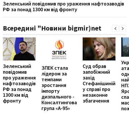
Зеленський повідомив про ураження нафтозаводів
РФ за понад 1300 км від фронту
Всередині "Новини bigmir)net
Укр
Зеленський
Суд обрав
ЗПЕК стала
ат
повідомив
запобіжний
лідером за
оди
про ураження
захід
темпами
на
нафтозаводів
Стефанішиній
зростання
НПЗ
РФ за понад
у справі про
імпорту
Яр
1300 км від
незаконне
дизпального -
сп
фронту
збагачення
Консалтингова
ма
група «А-95»
по