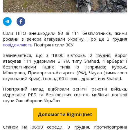
Сили ППО знешкодили 83 зі 111 безпілотників, якими
росіяни з вечора атакували Україну. Про це 3 грудня
повідомляють
Повітряні сили ЗСУ.
Зазначається, що з 18:00 вівторка, 2 грудня, ворог
атакував 111 ударними БПЛА типу Shahed, "Гербера" і
безпілотниками інших типів із напрямків: Курськ,
Міллерово, Приморсько-Ахтарськ (РФ), Чауда (тимчасово
окупований Крим), і понад 60 із них - дрони типу Shahed.
Повітряний напад відбивали зенітні ракетні війська,
підрозділи РЕБ та безпілотних систем, мобільні вогневі
групи Сил оборони України.
Допомогти Bigmir)net
Станом на 08:00 середи, 3 грудня, протиповітряна