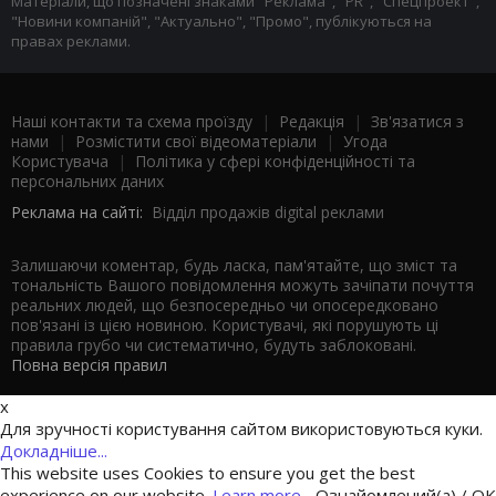
Матеріали, що позначені знаками "Реклама", "PR", "Спецпроект",
"Новини компаній", "Актуально", "Промо", публікуються на
правах реклами.
Наші контакти та схема проїзду
|
Редакція
|
Зв'язатися з
нами
|
Розмістити свої відеоматеріали
|
Угода
Користувача
|
Політика у сфері конфіденційності та
персональних даних
Реклама на сайті:
Відділ продажів digital реклами
Залишаючи коментар, будь ласка, пам'ятайте, що зміст та
тональність Вашого повідомлення можуть зачіпати почуття
реальних людей, що безпосередньо чи опосередковано
пов'язані із цією новиною. Користувачі, які порушують ці
правила грубо чи систематично, будуть заблоковані.
Повна версія правил
x
Для зручності користування сайтом використовуються куки.
Докладніше...
This website uses Cookies to ensure you get the best
experience on our website.
Learn more...
Ознайомлений(а) / OK