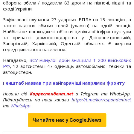
оборона збила / подавила 83 дрони на півночі, півдні та
сході України.
Зафіксовані влучання 27 ударних БПЛА на 13 локаціях, а
також падіння збитих цілей (уламків) на одній локації.
Найбільше пошкоджені об’єкти цивільної інфраструктури
та приватні домогосподарства у Дніпропетровській,
Запорізькій, Харківській, Одеській областях. Є жертви
серед цивільного населення.
Нагадаємо,
ЗСУ минулої доби знищили 1 200 військових
РФ
, 12 артсистем і 47 одиниць автомобільної техніки та
автоцистерн.
Генштаб назвав три найгарячіші напрямки фронту
Новини від
Корреспондент.net
в Telegram та WhatsApp.
Підписуйтесь на наші канали
https://t.me/korrespondentnet
та
WhatsApp
Читайте нас у Google.News