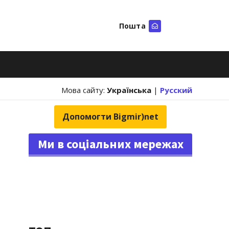
Пошта
Шукати
Мова сайту:
Українська
|
Русский
Допомогти Bigmir)net
Ми в соціальних мережах