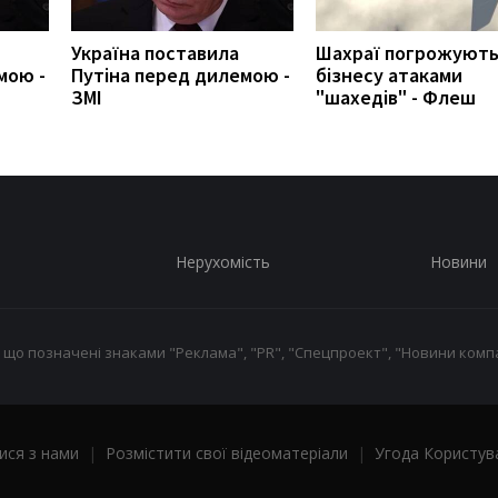
Україна поставила
Шахраї погрожуют
мою -
Путіна перед дилемою -
бізнесу атаками
ЗМІ
"шахедів" - Флеш
Нерухомість
Новини
 що позначені знаками "Реклама", "PR", "Спецпроект", "Новини компа
ися з нами
|
Розмістити свої відеоматеріали
|
Угода Користув