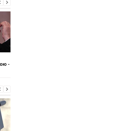
Шахраї погрожують
Консульство України
ою -
бізнесу атаками
прокоментувало нап
"шахедів" - Флеш
у Гданську