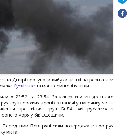
есі та Дніпрі пролунали вибухи на тлі загрози атаки
домляє
Суспільне
та моніторингові канали.
или о 23:52 та 23:54. За кілька хвилин до цього
рух груп ворожих дронів з півночі у напрямку міста.
млення про кілька груп БпЛА, які рухалися з
ї Чорного моря у бік Одещини.
і. Перед цим Повітряні сили попереджали про рух
ку міста.