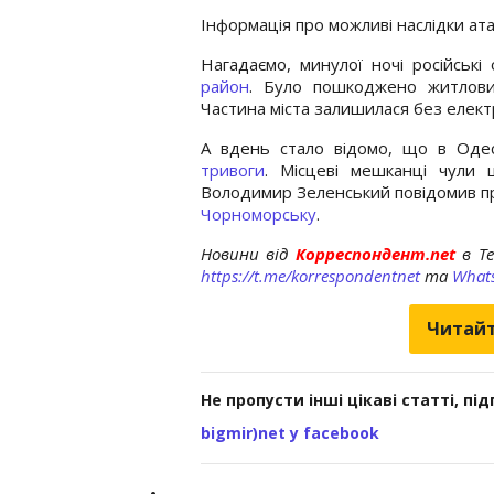
Інформація про можливі наслідки ат
Нагадаємо, минулої ночі російські
район
. Було пошкоджено житловий
Частина міста залишилася без елект
А вдень стало відомо, що в Одес
тривоги
. Місцеві мешканці чули
Володимир Зеленський повідомив 
Чорноморську
.
Новини від
Корреспондент.net
в T
https://t.me/korrespondentnet
та
What
Читайт
Не пропусти інші цікаві статті, пі
bigmir)net у facebook