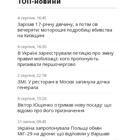
ТОП-новини
4 серпня, 16:45
Зарізав 17-річну дівчину, а потім сів
вечеряти: моторошні подробиці вбивства
на Київщині
6 серпня, 16:30
В Україні зареєстрували петицію про зміну
правил мобілізації: кого пропонують
призивати першочергово
2 серпня, 22:18
ЗМІ: У ресторані в Москві загинула дочка
генерала
6 серпня, 13:20
Віктор Ющенко отримав нову посаду: що
відомо про його призначення
31 липня, 09:45
Україна запропонувала Польщі обмін
МіГ-29 на дрони: що відповіли у Варшаві