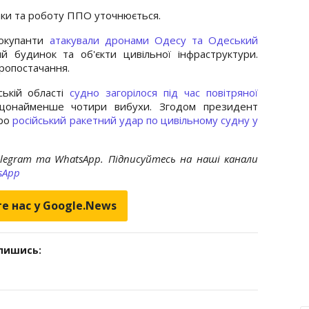
аки та роботу ППО уточнюється.
 окупанти
атакували дронами Одесу та Одеський
 будинок та об'єкти цивільної інфраструктури.
ропостачання.
ькій області
судно загорілося під час повітряної
 щонайменше чотири вибухи. Згодом президент
про
російський ракетний удар по цивільному судну у
elegram та WhatsApp. Підписуйтесь на наші канали
sApp
е нас у Google.News
дпишись: