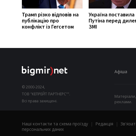
Трамп різко відповів на
Україна поставила
публікацію про
Путіна перед диле
конфлікт із Гегсетом
ЗМІ
Афіша
© 2000-2024,
ТОВ "КЕПРЕЙТ ПАРТНЕРС"".
Матеріали,
Всі права захищені.
реклами.
Наші контакти та схема проїзду
|
Редакція
|
Зв'язат
персональних даних