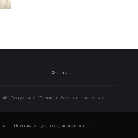
ь
Консульство України
Консульство України
прокоментувало напад
прокоментувало нап
у Гданську
у Гданську
Фінанси
ній", "Актуально", "Промо", публікуються на правах
ача
|
Політика у сфері конфіденційності та