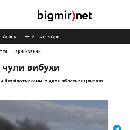
Афіша
Усі категорії
ття
Гарні новини
і чули вибухи
ми безпілотниками. У двох обласних центрах