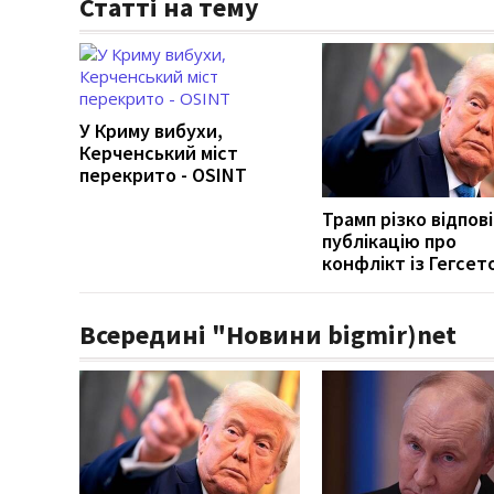
Статті на тему
У Криму вибухи,
Керченський міст
перекрито - OSINT
Трамп різко відпові
публікацію про
конфлікт із Гегсет
Всередині "Новини bigmir)net